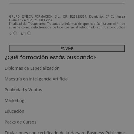
GRUPO ESNECA FORMACIÓN, S.L., CIF: B25825357, Domicilio: C/ Comtessa
Elvira 13 - Altillo, 25008 Lleida.
Finalidad del Tratamiento: Tratamos la información que nos facilita con el fin de
enviarle correos electrónicos de tipo comercial relacionado con los productos
ofrecidos y otros tipo de productos que fueran de su interés.
SÍ
NO
Legitimación del tratamiento: Consentimiento del interesado.
Derechos: Puede ejercitar sus derechos identificándose suficientemente,
dirigiéndose a la dirección admin@grupoesneca.com.
A
Para más información consulte nuestra Política de Privacidad.
Desea recibir información comercial (vía telefónica y/o email):
l
¿Qué formación estás buscando?
t
Diplomas de Especialización
e
Maestría en Inteligencia Artificial
r
n
Publicidad y Ventas
a
Marketing
t
Educación
i
Packs de Cursos
v
e
Titulaciones con certificado de la Harvard Business Publishing