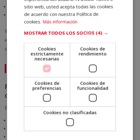
PORTUGUESE
sitio web, usted acepta todas las cookies
Tecnologías de diagnóstico
de acuerdo con nuestra Política de
Prácticas clínicas y rotaciones hospitalarias
cookies.
Más información
Si ya eres profesional de la salud y deseas especializarte o
MOSTRAR TODOS LOS SOCIOS
(4) →
actualizarte, estudiar una
maestría en oftalmología
puede
Cookies
Cookies de
ser el paso perfecto para avanzar en tu carrera.
estrictamente
rendimiento
necesarias
Maestría Internacional en Oftalmología
Cookies de
Cookies de
Perfil ideal del estudiante de
preferencias
funcionalidad
oftalmología
Esta carrera es ideal para personas:
Cookies no clasificadas
Con vocación por
la medicina y la ciencia
Interesadas en
el sistema visual y la tecnología médica
Que valoran el
trato cercano
con el paciente