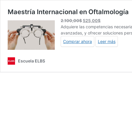
Maestría Internacional en Oftalmología
El
El
2.100,00
$
525,00
$
precio
precio
Adquiere las competencias necesarias 
original
actual
avanzadas, y ofrecer soluciones pers
era:
es:
Comprar ahora
Leer más
2.100,00$.
525,00$.
Escuela ELBS