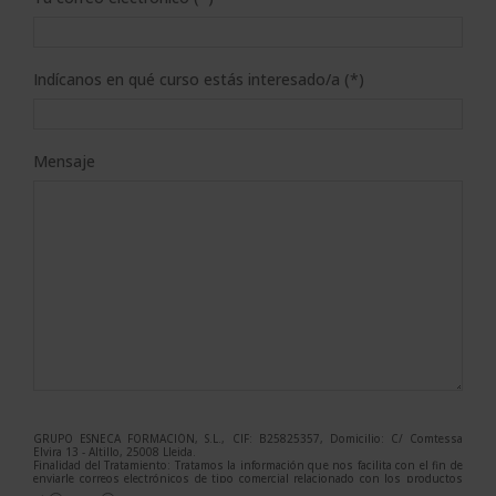
Indícanos en qué curso estás interesado/a (*)
Mensaje
GRUPO ESNECA FORMACIÓN, S.L., CIF: B25825357, Domicilio: C/ Comtessa
Elvira 13 - Altillo, 25008 Lleida.
Finalidad del Tratamiento: Tratamos la información que nos facilita con el fin de
enviarle correos electrónicos de tipo comercial relacionado con los productos
ofrecidos y otros tipo de productos que fueran de su interés.