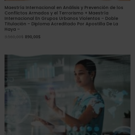
Maestría Internacional en Análisis y Prevención de los
Conflictos Armados y el Terrorismo + Maestría
Internacional En Grupos Urbanos Violentos – Doble
Titulación – Diploma Acreditado Por Apostilla De La
Haya –
El
El
3.560,00
$
890,00
$
precio
precio
original
actual
era:
es:
3.560,00$.
890,00$.