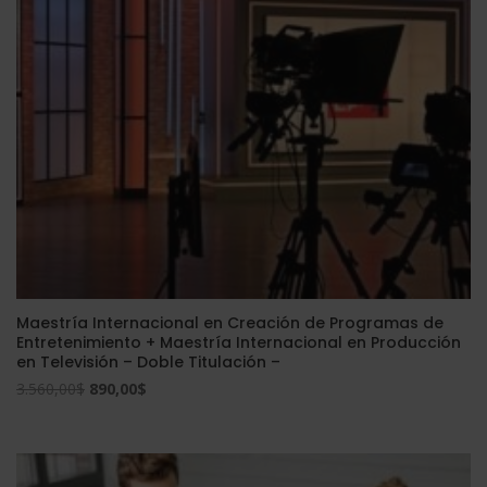
Maestría Internacional en Creación de Programas de
Entretenimiento + Maestría Internacional en Producción
en Televisión – Doble Titulación –
El
El
3.560,00
$
890,00
$
precio
precio
original
actual
era:
es: