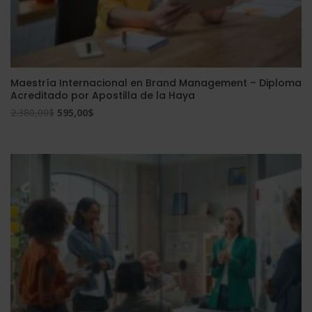
Maestría Internacional en Brand Management – Diploma
Acreditado por Apostilla de la Haya
El
El
2.380,00
$
595,00
$
precio
precio
original
actual
era:
es:
2.380,00$.
595,00$.