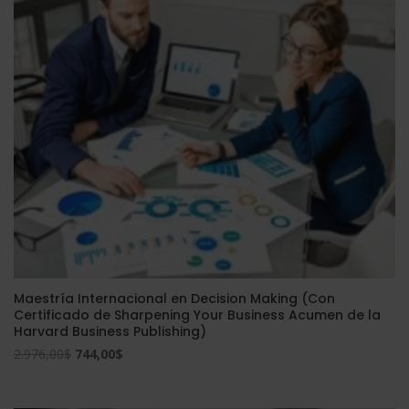
3.560,00$.
890,00$.
Maestría Internacional en Decision Making (Con
Certificado de Sharpening Your Business Acumen de la
Harvard Business Publishing)
El
El
2.976,00
$
744,00
$
precio
precio
original
actual