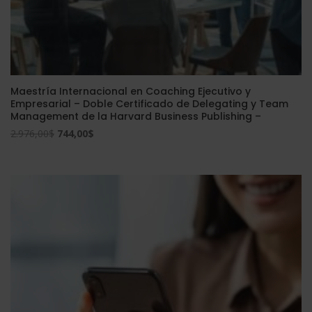
Maestría Internacional en Coaching Ejecutivo y
Empresarial – Doble Certificado de Delegating y Team
Management de la Harvard Business Publishing –
El
El
2.976,00
$
744,00
$
precio
precio
original
actual
era:
es:
2.976,00$.
744,00$.