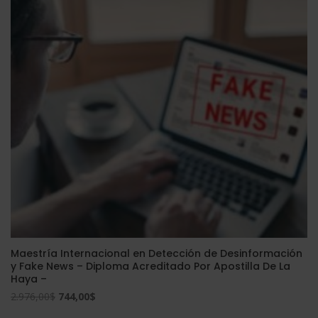
era:
es:
2.976,00$.
744,00$.
Maestría Internacional en Detección de Desinformación
y Fake News – Diploma Acreditado Por Apostilla De La
Haya –
El
El
2.976,00
$
744,00
$
precio
precio