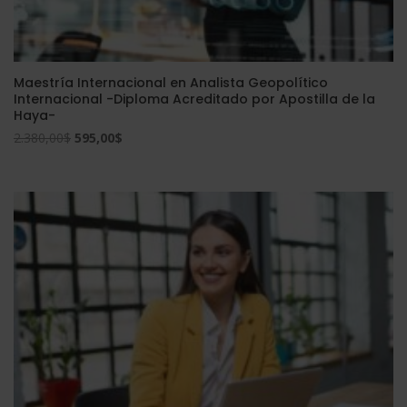
Maestría Internacional en Analista Geopolítico
Internacional -Diploma Acreditado por Apostilla de la
Haya-
El
El
2.380,00
$
595,00
$
precio
precio
original
actual
era:
es:
2.380,00$.
595,00$.