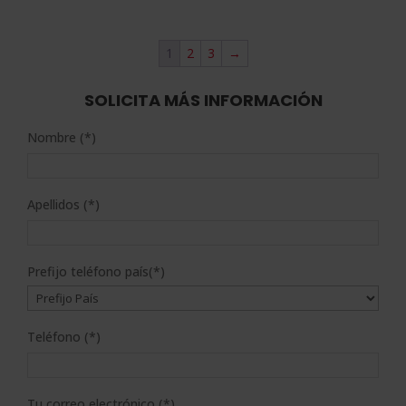
original
actual
era:
es:
1
2
3
→
2.976,00$.
744,00$.
SOLICITA MÁS INFORMACIÓN
Nombre (*)
Apellidos (*)
Prefijo teléfono país(*)
Teléfono (*)
Tu correo electrónico (*)