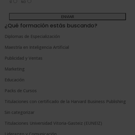
SÍ
NO
Legitimación del tratamiento: Consentimiento del interesado.
Derechos: Puede ejercitar sus derechos identificándose suficientemente,
dirigiéndose a la dirección admin@grupoesneca.com.
A
Para más información consulte nuestra Política de Privacidad.
Desea recibir información comercial (vía telefónica y/o email):
l
¿Qué formación estás buscando?
t
Diplomas de Especialización
e
Maestría en Inteligencia Artificial
r
n
Publicidad y Ventas
a
Marketing
t
Educación
i
Packs de Cursos
v
e
Titulaciones con certificado de la Harvard Business Publishing
:
Sin categorizar
Titulaciones Universidad Vitoria-Gasteiz (EUNEIZ)
Liderazgo y Comunicación