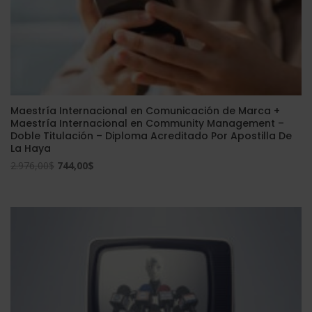
Maestría Internacional en Comunicación de Marca +
Maestría Internacional en Community Management –
Doble Titulación – Diploma Acreditado Por Apostilla De
La Haya
El
El
2.976,00
$
744,00
$
precio
precio
original
actual
era:
es:
2.976,00$.
744,00$.