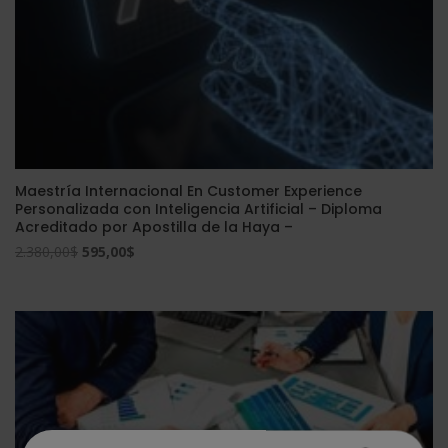
Maestría Internacional En Customer Experience
Personalizada con Inteligencia Artificial – Diploma
Acreditado por Apostilla de la Haya –
El
El
2.380,00
$
595,00
$
precio
precio
original
actual
era:
es:
2.380,00$.
595,00$.