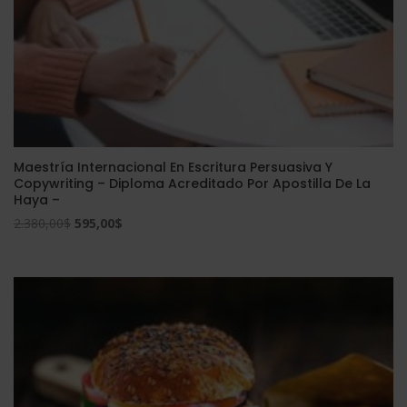
Maestría Internacional En Escritura Persuasiva Y
Copywriting – Diploma Acreditado Por Apostilla De La
Haya –
El
El
2.380,00
$
595,00
$
precio
precio
original
actual
era:
es:
2.380,00$.
595,00$.