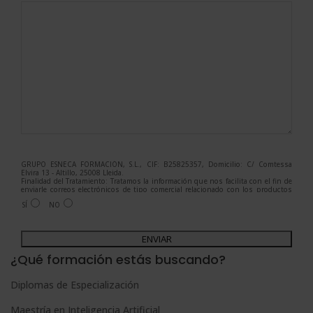
GRUPO ESNECA FORMACIÓN, S.L., CIF: B25825357, Domicilio: C/ Comtessa
Elvira 13 - Altillo, 25008 Lleida.
Finalidad del Tratamiento: Tratamos la información que nos facilita con el fin de
enviarle correos electrónicos de tipo comercial relacionado con los productos
ofrecidos y otros tipo de productos que fueran de su interés.
SÍ
NO
Legitimación del tratamiento: Consentimiento del interesado.
Derechos: Puede ejercitar sus derechos identificándose suficientemente,
dirigiéndose a la dirección admin@grupoesneca.com.
A
Para más información consulte nuestra Política de Privacidad.
Desea recibir información comercial (vía telefónica y/o email):
l
¿Qué formación estás buscando?
t
Diplomas de Especialización
e
Maestría en Inteligencia Artificial
r