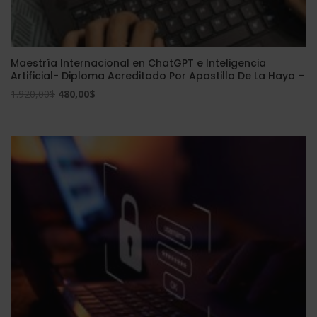
Maestría Internacional en ChatGPT e Inteligencia
Artificial- Diploma Acreditado Por Apostilla De La Haya –
El
El
1.920,00
$
480,00
$
precio
precio
original
actual
era:
es:
1.920,00$.
480,00$.