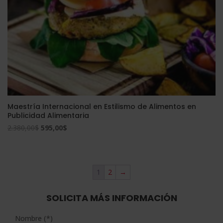
Maestría Internacional en Estilismo de Alimentos en
Publicidad Alimentaria
El
El
2.380,00
$
595,00
$
precio
precio
original
actual
era:
es:
1
2
→
2.380,00$.
595,00$.
SOLICITA MÁS INFORMACIÓN
Nombre (*)