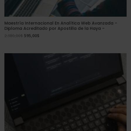
Maestría Internacional En Analítica Web Avanzada –
Diploma Acreditado por Apostilla de la Haya –
El
El
2.380,00
$
595,00
$
precio
precio
original
actual
era:
es:
2.380,00$.
595,00$.