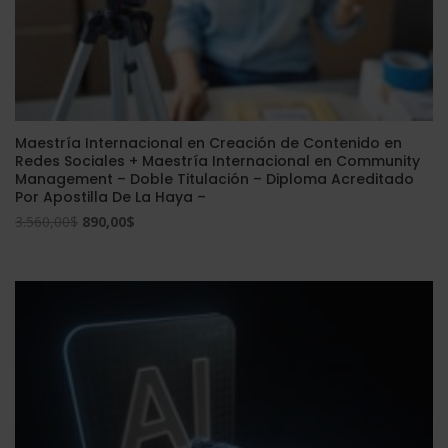
Maestría Internacional en Creación de Contenido en
Redes Sociales + Maestría Internacional en Community
Management – Doble Titulación – Diploma Acreditado
Por Apostilla De La Haya –
El
El
3.560,00
$
890,00
$
precio
precio
original
actual
era:
es:
3.560,00$.
890,00$.