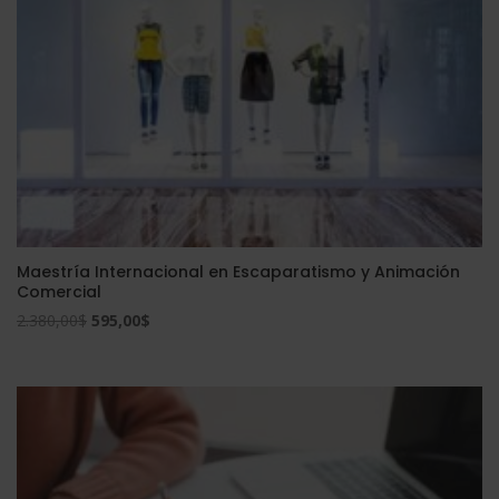
Maestría Internacional en Escaparatismo y Animación
Comercial
El
El
2.380,00
$
595,00
$
precio
precio
original
actual
era:
es:
2.380,00$.
595,00$.