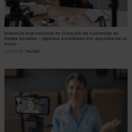
Maestría Internacional en Creación de Contenido en
Redes Sociales – Diploma Acreditado Por Apostilla De La
Haya –
El
El
2.976,00
$
744,00
$
precio
precio
original
actual
era:
es:
2.976,00$.
744,00$.