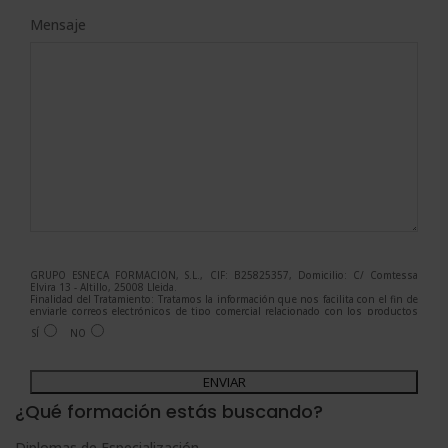
Mensaje
GRUPO ESNECA FORMACIÓN, S.L., CIF: B25825357, Domicilio: C/ Comtessa
Elvira 13 - Altillo, 25008 Lleida.
Finalidad del Tratamiento: Tratamos la información que nos facilita con el fin de
enviarle correos electrónicos de tipo comercial relacionado con los productos
ofrecidos y otros tipo de productos que fueran de su interés.
SÍ
NO
Legitimación del tratamiento: Consentimiento del interesado.
Derechos: Puede ejercitar sus derechos identificándose suficientemente,
dirigiéndose a la dirección admin@grupoesneca.com.
A
Para más información consulte nuestra Política de Privacidad.
Desea recibir información comercial (vía telefónica y/o email):
l
¿Qué formación estás buscando?
t
Diplomas de Especialización