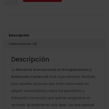
era:
es:
Internacional
l
2.380,00$.
595,00$.
en
t
Escaparatismo
e
y
r
Animación
n
Descripción
Comercial
a
Valoraciones (0)
cantidad
t
i
Descripción
v
e
La
Maestría Internacional en Escaparatismo y
:
Animación Comercial
está especialmente diseñado
para aquellas personas que estén interesadas en
adquirir conocimientos sobre Escaparatismo y
Animación Comercial y que quieran asegurarse un
recorrido ascendente en esta área, con una especial