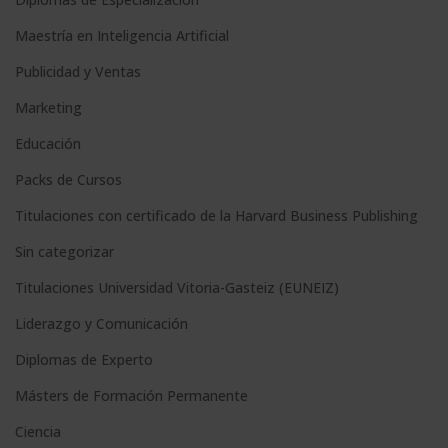
e
Maestría en Inteligencia Artificial
r
n
Publicidad y Ventas
a
Marketing
t
Educación
i
Packs de Cursos
v
e
Titulaciones con certificado de la Harvard Business Publishing
:
Sin categorizar
Titulaciones Universidad Vitoria-Gasteiz (EUNEIZ)
Liderazgo y Comunicación
Diplomas de Experto
Másters de Formación Permanente
Ciencia