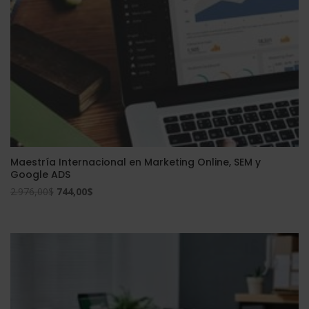
Maestría Internacional en Marketing Online, SEM y
Google ADS
El
El
2.976,00
$
744,00
$
precio
precio
original
actual
era:
es:
2.976,00$.
744,00$.