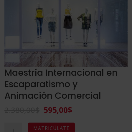
Maestría Internacional en
Escaparatismo y
Animación Comercial
El
El
2.380,00
$
595,00
$
precio
precio
original
actual
Maestría
A
MATRICÚLATE