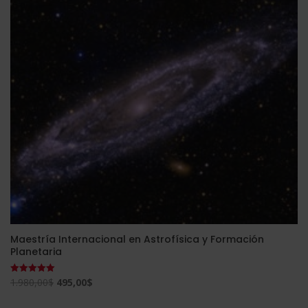
2.380,00$.
595,00$.
Maestría Internacional en Astrofísica y Formación
Planetaria
El
El
1.980,00
$
495,00
$
Valorado
con
precio
precio
5.00
de 5