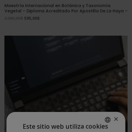
Maestría Internacional en Botánica y Taxonomía
Vegetal – Diploma Acreditado Por Apostilla De La Haya –
El
El
2.380,00
$
595,00
$
precio
precio
original
actual
era:
es:
2.380,00$.
595,00$.
×
Este sitio web utiliza cookies