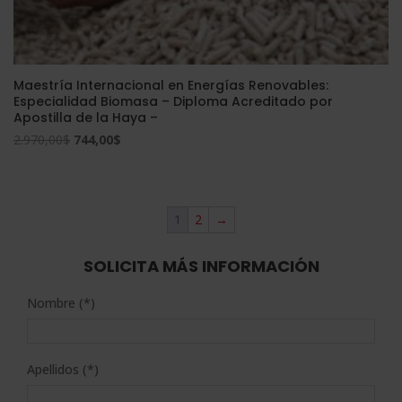
Maestría Internacional en Energías Renovables:
Especialidad Biomasa – Diploma Acreditado por
Apostilla de la Haya –
El
El
2.970,00
$
744,00
$
precio
precio
original
actual
era:
es:
1
2
→
2.970,00$.
744,00$.
SOLICITA MÁS INFORMACIÓN
Nombre (*)
Apellidos (*)