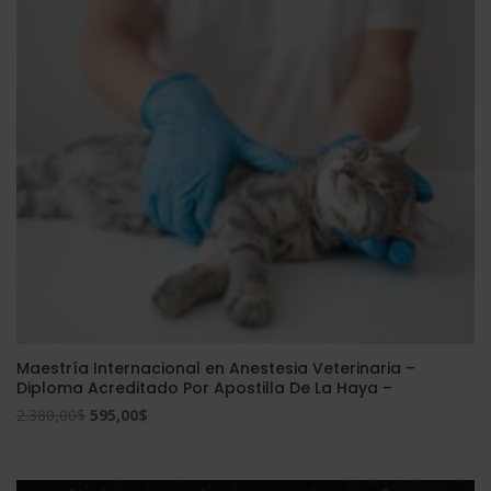
2.380,00$.
595,00$.
Maestría Internacional en Anestesia Veterinaria –
Diploma Acreditado Por Apostilla De La Haya –
El
El
2.380,00
$
595,00
$
precio
precio
original
actual
era:
es: