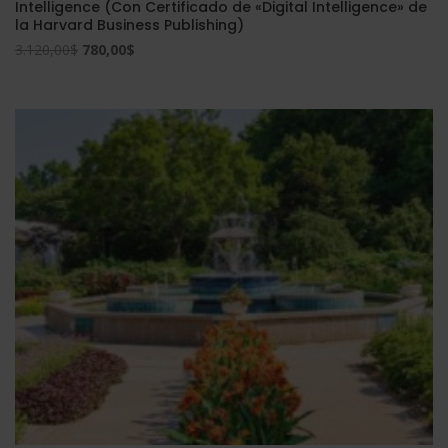
Intelligence (Con Certificado de «Digital Intelligence» de
la Harvard Business Publishing)
El
El
3.120,00
$
780,00
$
precio
precio
original
actual
era:
es:
3.120,00$.
780,00$.