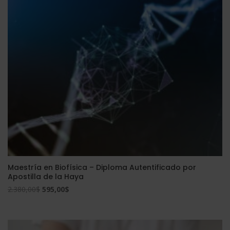
Maestría en Biofísica – Diploma Autentificado por
Apostilla de la Haya
El
El
2.380,00
$
595,00
$
precio
precio
original
actual
era:
es: