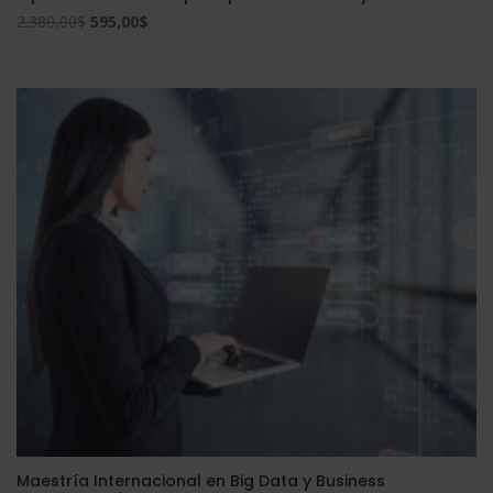
El
El
2.380,00
$
595,00
$
precio
precio
original
actual
era:
es:
2.380,00$.
595,00$.
Maestría Internacional en Big Data y Business