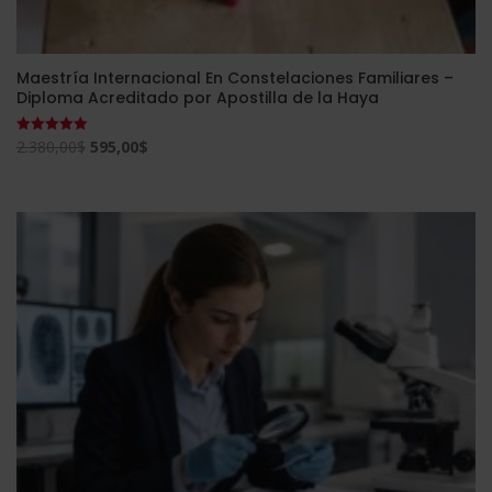
Maestría Internacional En Constelaciones Familiares –
Diploma Acreditado por Apostilla de la Haya
El
El
2.380,00
$
595,00
$
Valorado
con
precio
precio
5.00
de 5
original
actual
era:
es:
2.380,00$.
595,00$.