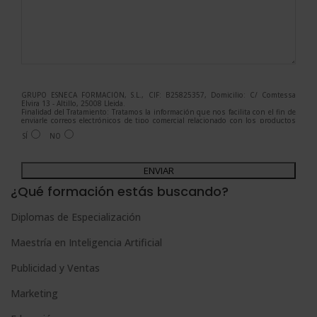
GRUPO ESNECA FORMACIÓN, S.L., CIF: B25825357, Domicilio: C/ Comtessa
Elvira 13 - Altillo, 25008 Lleida.
Finalidad del Tratamiento: Tratamos la información que nos facilita con el fin de
enviarle correos electrónicos de tipo comercial relacionado con los productos
ofrecidos y otros tipo de productos que fueran de su interés.
SÍ
NO
Legitimación del tratamiento: Consentimiento del interesado.
Derechos: Puede ejercitar sus derechos identificándose suficientemente,
dirigiéndose a la dirección admin@grupoesneca.com.
A
Para más información consulte nuestra Política de Privacidad.
Desea recibir información comercial (vía telefónica y/o email):
l
¿Qué formación estás buscando?
t
Diplomas de Especialización
e
Maestría en Inteligencia Artificial
r
n
Publicidad y Ventas
a
Marketing
t