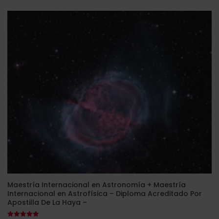
original
actual
era:
es:
1.980,00$.
495,00$.
Maestría Internacional en Astronomía + Maestría
Internacional en Astrofísica – Diploma Acreditado Por
Apostilla De La Haya –