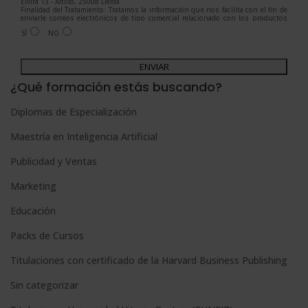
Elvira 13 - Altillo, 25008 Lleida.
Finalidad del Tratamiento: Tratamos la información que nos facilita con el fin de
enviarle correos electrónicos de tipo comercial relacionado con los productos
ofrecidos y otros tipo de productos que fueran de su interés.
SÍ
NO
Legitimación del tratamiento: Consentimiento del interesado.
Derechos: Puede ejercitar sus derechos identificándose suficientemente,
dirigiéndose a la dirección admin@grupoesneca.com.
A
Para más información consulte nuestra Política de Privacidad.
Desea recibir información comercial (vía telefónica y/o email):
l
¿Qué formación estás buscando?
t
Diplomas de Especialización
e
Maestría en Inteligencia Artificial
r
n
Publicidad y Ventas
a
Marketing
t
Educación
i
Packs de Cursos
v
e
Titulaciones con certificado de la Harvard Business Publishing
:
Sin categorizar