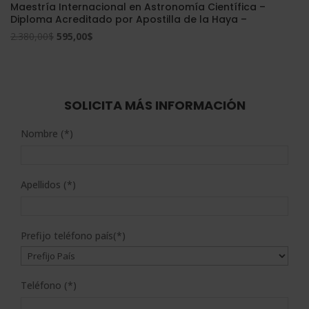
Maestría Internacional en Astronomía Científica –
Diploma Acreditado por Apostilla de la Haya –
El
El
2.380,00
$
595,00
$
precio
precio
original
actual
era:
es:
2.380,00$.
595,00$.
SOLICITA MÁS INFORMACIÓN
Nombre (*)
Apellidos (*)
Prefijo teléfono país(*)
Teléfono (*)