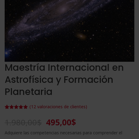
Maestría Internacional en
Astrofísica y Formación
Planetaria
(
12
valoraciones de clientes)
Valorado
12
con
5.00
de
El
El
1.980,00
$
495,00
$
5 en base
a
precio
precio
valoracione
Adquiere las competencias necesarias para comprender el
s de