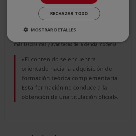
Puedes
descargar aquí el plan de estudios
de la
RECHAZAR TODO
Maestría Internacional en Astrofísica y
Formación Planetaria
, diseñado para ofrecer una
MOSTRAR DETALLES
formación completa y actualizada en una de las áreas
más fascinantes y avanzadas de la ciencia moderna.
«El contenido se encuentra
orientado hacia la adquisición de
formación teórica complementaria.
Esta formación no conduce a la
obtención de una titulación oficial».