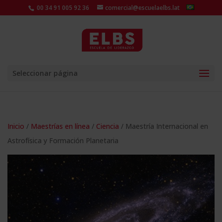
00 34 91 005 92 36
comercial@escuelaelbs.lat
Seleccionar página
Inicio
/
Maestrías en línea
/
Ciencia
/ Maestría Internacional en
Astrofísica y Formación Planetaria