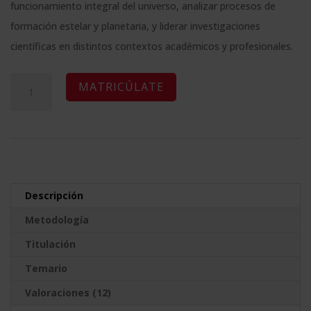
original
actual
clientes
funcionamiento integral del universo, analizar procesos de
era:
es:
formación estelar y planetaria, y liderar investigaciones
1.980,00$.
495,00$.
científicas en distintos contextos académicos y profesionales.
Maestría
A
MATRICÚLATE
Internacional
l
en
t
Astrofísica
e
y
r
Formación
n
Descripción
Planetaria
a
Metodología
cantidad
t
Titulación
i
v
Temario
e
Valoraciones (12)
: