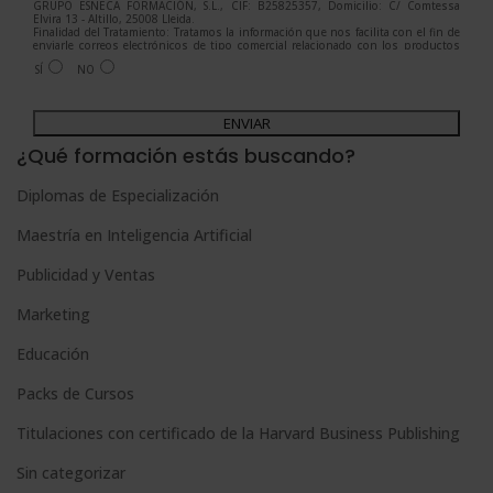
GRUPO ESNECA FORMACIÓN, S.L., CIF: B25825357, Domicilio: C/ Comtessa
Elvira 13 - Altillo, 25008 Lleida.
Finalidad del Tratamiento: Tratamos la información que nos facilita con el fin de
enviarle correos electrónicos de tipo comercial relacionado con los productos
ofrecidos y otros tipo de productos que fueran de su interés.
SÍ
NO
Legitimación del tratamiento: Consentimiento del interesado.
Derechos: Puede ejercitar sus derechos identificándose suficientemente,
dirigiéndose a la dirección admin@grupoesneca.com.
A
Para más información consulte nuestra Política de Privacidad.
Desea recibir información comercial (vía telefónica y/o email):
l
¿Qué formación estás buscando?
t
Diplomas de Especialización
e
Maestría en Inteligencia Artificial
r
n
Publicidad y Ventas
a
Marketing
t
Educación
i
Packs de Cursos
v
e
Titulaciones con certificado de la Harvard Business Publishing
:
Sin categorizar