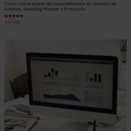
Curso Universitario de Especialización en Gestión de
Eventos, Wedding Planner y Protocolo
744,00
$
Valorado
con
5.00
de 5