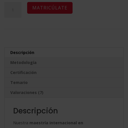
2.976,00$.
744,00$.
Maestría
A
MATRICÚLATE
Internacional
l
en
t
Ciberseguridad
e
cantidad
r
n
Descripción
a
Metodología
t
Certificación
i
v
Temario
e
Valoraciones (7)
:
Descripción
Nuestra
maestría internacional en