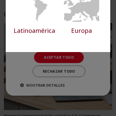
Cookies de
Cookies de
preferencias
funcionalidad
Otras titulaciones
Cookies no clasificadas
Latinoamérica
Europa
ACEPTAR TODO
RECHAZAR TODO
MOSTRAR DETALLES
Maestría Internacional En Logística Y E-Commerce