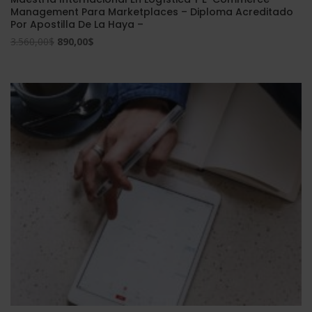
Management Para Marketplaces – Diploma Acreditado
Por Apostilla De La Haya –
El
El
3.560,00
$
890,00
$
precio
precio
original
actual
era:
es:
3.560,00$.
890,00$.