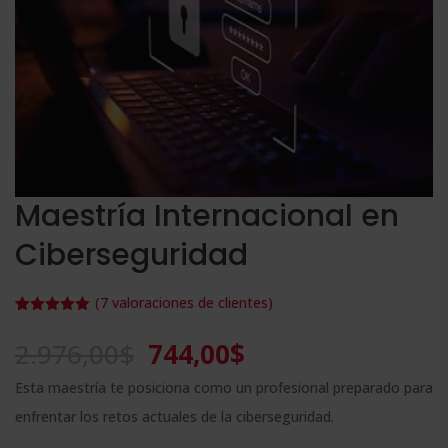
Maestría Internacional en
Ciberseguridad
(
7
valoraciones de clientes)
Valorado
7
con
5.00
de
El
El
2.976,00
$
744,00
$
5 en base
a
precio
precio
valoracione
Esta maestría te posiciona como un profesional preparado para
s de
original
actual
clientes
enfrentar los retos actuales de la ciberseguridad.
era:
es: