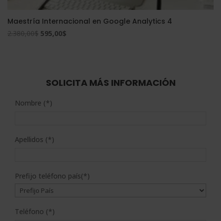
Maestría Internacional en Google Analytics 4
El
El
2.380,00
$
595,00
$
precio
precio
original
actual
era:
es:
2.380,00$.
595,00$.
SOLICITA MÁS INFORMACIÓN
Nombre (*)
Apellidos (*)
Prefijo teléfono país(*)
Teléfono (*)