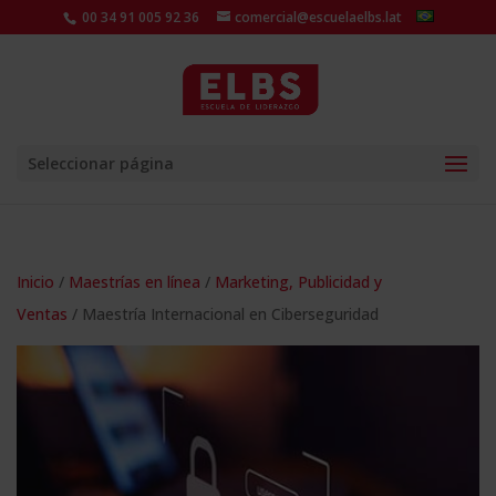
00 34 91 005 92 36
comercial@escuelaelbs.lat
Seleccionar página
Inicio
/
Maestrías en línea
/
Marketing, Publicidad y
Ventas
/ Maestría Internacional en Ciberseguridad