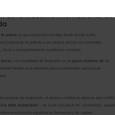
s en decisiones, y decisiones en resultados.
n de la Maestría Internacional en
da
 % online
, lo que te permite estudiar desde donde estés,
nal y personal. Accederás a un campus virtual con materiales
das, foros y acompañamiento académico continuo.
 horas
, con posibilidad de finalizarlo en un
plazo máximo de 12
odalidad flexible está diseñada para profesionales que buscan
era.
a
las pruebas de evaluación, el alumno recibirá un diploma que certifi
TICA WEB AVANZADA
”, de ELBS ESCUELA DE LIDERAZGO, avalad
 máxima institución española en formación y de calidad.