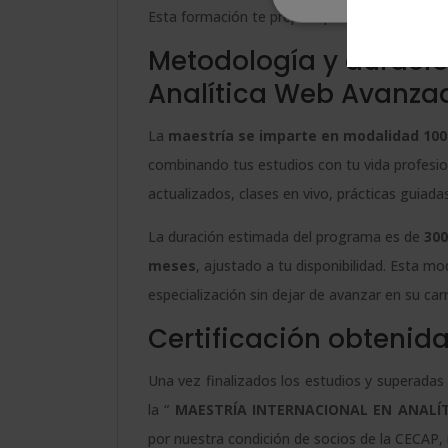
Esta formación te prepara para convertir dato
Metodología y duració
Analítica Web Avanza
La
maestría se imparte en modalidad 100
combinando tus estudios con tu vida profesio
actualizados, clases en vivo, prácticas guia
La duración estimada del programa es de
300
meses
, ajustado a tu disponibilidad. Esta m
especialización sin dejar de avanzar en su carr
Certificación obtenid
Una vez finalizados los estudios y superadas 
la “
MAESTRÍA INTERNACIONAL EN ANALÍ
por nuestra condición de socios de la CECAP,