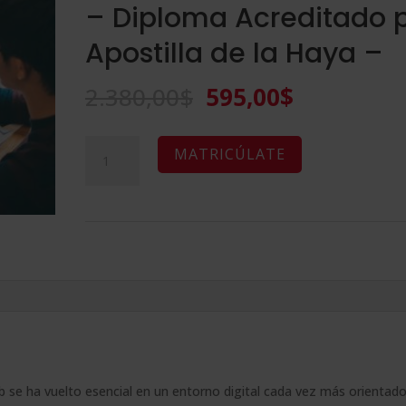
– Diploma Acreditado 
Apostilla de la Haya –
El
El
2.380,00
$
595,00
$
precio
precio
original
actual
Maestría
A
MATRICÚLATE
era:
es:
Internacional
l
2.380,00$.
595,00$.
En
t
Analítica
e
Web
r
Avanzada
n
-
a
Diploma
t
Acreditado
i
por
v
b se ha vuelto esencial en un entorno digital cada vez más orientad