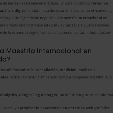
Apostilla
e
oma de decisiones basada en métricas. En este contexto,
formarse
de
:
nálisis digital
es clave para destacar en áreas como el marketing
la
rsión y la inteligencia de negocio. La
Maestría Internacional en
Haya
ara ofrecer una formación integral y actualizada a quienes desean
-
e de la economía digital, combinando herramientas, interpretación
cantidad
a Maestría Internacional en
da?
s sólidos sobre la recopilación, medición, análisis e
tales
, aplicables tanto a sitios web como a campañas digitales. A lo
Analytics, Google Tag Manager, Data Studio
y otras plataforma
l usuario y
optimizar la experiencia en entornos web
y móviles.