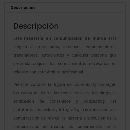
Marca
n
Descripción
+
a
Maestría
t
Descripción
Internacional
i
en
v
Esta
maestría en comunicación de marca
está
Community
e
dirigida a empresarios, directivos, emprendedores,
Management
:
trabajadores, estudiantes y cualquier persona que
-
pretenda adquirir los conocimientos necesarios en
Doble
relación con este ámbito profesional.
Titulación
Permite conocer la figura del community manager,
-
los casos de éxito, las redes sociales, los blogs, la
Diploma
sindicación de contenidos y podcasting, las
Acreditado
plataformas de vídeo y fotografía, la introducción a la
Por
comunicación de marca, la historia y evolución de la
Apostilla
comunicación de marca, los fundamentos de la
De