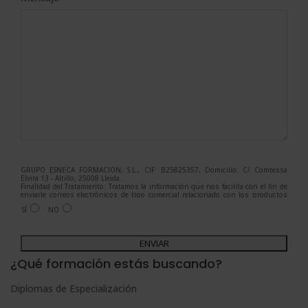
GRUPO ESNECA FORMACIÓN, S.L., CIF: B25825357, Domicilio: C/ Comtessa
Elvira 13 - Altillo, 25008 Lleida.
Finalidad del Tratamiento: Tratamos la información que nos facilita con el fin de
enviarle correos electrónicos de tipo comercial relacionado con los productos
ofrecidos y otros tipo de productos que fueran de su interés.
SÍ
NO
Legitimación del tratamiento: Consentimiento del interesado.
Derechos: Puede ejercitar sus derechos identificándose suficientemente,
dirigiéndose a la dirección admin@grupoesneca.com.
A
Para más información consulte nuestra Política de Privacidad.
Desea recibir información comercial (vía telefónica y/o email):
l
¿Qué formación estás buscando?
t
Diplomas de Especialización
e