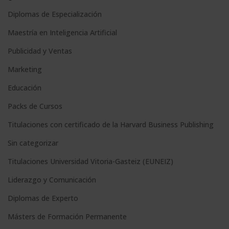
t
Diplomas de Especialización
e
Maestría en Inteligencia Artificial
r
n
Publicidad y Ventas
a
Marketing
t
Educación
i
Packs de Cursos
v
e
Titulaciones con certificado de la Harvard Business Publishing
:
Sin categorizar
Titulaciones Universidad Vitoria-Gasteiz (EUNEIZ)
Liderazgo y Comunicación
Diplomas de Experto
Másters de Formación Permanente