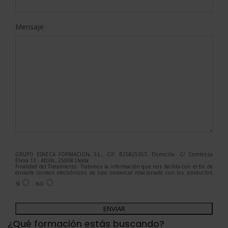
Mensaje
GRUPO ESNECA FORMACIÓN, S.L., CIF: B25825357, Domicilio: C/ Comtessa
Elvira 13 - Altillo, 25008 Lleida.
Finalidad del Tratamiento: Tratamos la información que nos facilita con el fin de
enviarle correos electrónicos de tipo comercial relacionado con los productos
ofrecidos y otros tipo de productos que fueran de su interés.
SÍ
NO
Legitimación del tratamiento: Consentimiento del interesado.
Derechos: Puede ejercitar sus derechos identificándose suficientemente,
dirigiéndose a la dirección admin@grupoesneca.com.
A
Para más información consulte nuestra Política de Privacidad.
Desea recibir información comercial (vía telefónica y/o email):
l
¿Qué formación estás buscando?