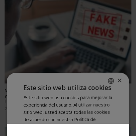
×
Este sitio web utiliza cookies
Maestría Internacional en Detección de Desinformación
y Fake News – Diploma Acreditado Por Apostilla De La
Este sitio web usa cookies para mejorar la
SPANISH
Haya –
experiencia del usuario. Al utilizar nuestro
PORTUGUESE
El
El
2.976,00
$
744,00
$
sitio web, usted acepta todas las cookies
precio
precio
de acuerdo con nuestra Política de
original
actual
cookies.
Más información
era:
es: