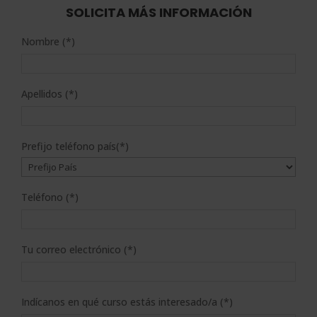
2.380,00$.
595,00$.
SOLICITA MÁS INFORMACIÓN
Nombre (*)
Apellidos (*)
Prefijo teléfono país(*)
Teléfono (*)
Tu correo electrónico (*)
Indícanos en qué curso estás interesado/a (*)