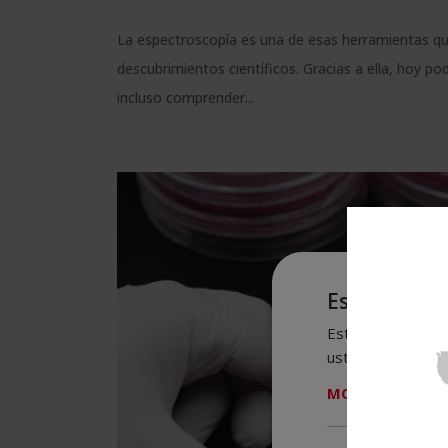
La espectroscopía es una de esas herramientas qu
descubrimientos científicos. Gracias a ella, hoy po
incluso comprender...
Este sitio w
Este sitio web usa
usted acepta toda
MOSTRAR TODO
Cookies