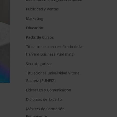
n
Publicidad y Ventas
a
t
Marketing
i
Educación
v
Packs de Cursos
e
Titulaciones con certificado de la
:
Harvard Business Publishing
Sin categorizar
Titulaciones Universidad Vitoria-
Gasteiz (EUNEIZ)
Liderazgo y Comunicación
Diplomas de Experto
Másters de Formación
Permanente