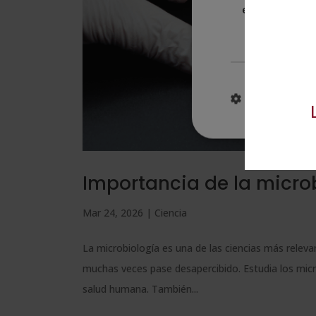
estrictament
necesarias
MOSTRAR DE
Importancia de la micro
Mar 24, 2026
|
Ciencia
La microbiología es una de las ciencias más relev
muchas veces pase desapercibido. Estudia los microo
salud humana. También...