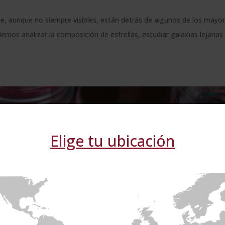
e, aunque no siempre visibles, están detrás de algunos de los mayo
demos analizar la composición de estrellas, estudiar galaxias lejanas
Elige tu ubicación
eb utiliza cookies
 cookies para mejorar la experiencia del usuario. Al utilizar nuest
s las cookies de acuerdo con nuestra Política de cookies.
Más in
S LOS SOCIOS
(4) →
Cookies de
Cookies de
Cookies de