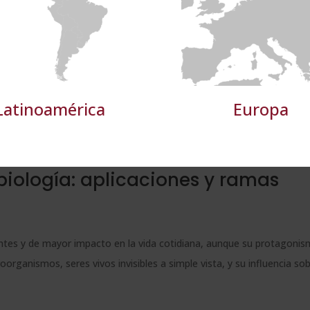
e
rendimiento
preferencias
funcionalidad
TALLES
RECHAZAR TODO
ACE
Latinoamérica
Europa
biología: aplicaciones y ramas
antes y de mayor impacto en la vida cotidiana, aunque su protagoni
rganismos, seres vivos invisibles a simple vista, y su influencia sob