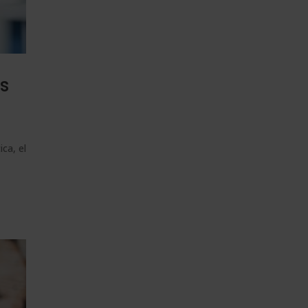
es
ca, el