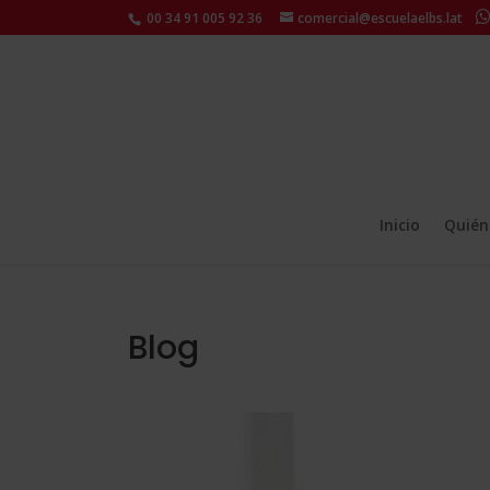
00 34 91 005 92 36
comercial@escuelaelbs.lat
Inicio
Quién
Blog