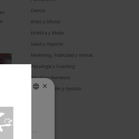
Ciencia
res
 e
Artes y Oficios
Estética y Moda
Salud y Deporte
Marketing, Publicidad y Ventas
Psicología y Coaching
Recursos Humanos
×
Administración y Gestión
ro sitio web,
SPANISH
formación
PORTUGUESE
Cookies no