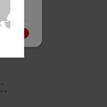
clasificadas
PTAR TODO
smo
re la