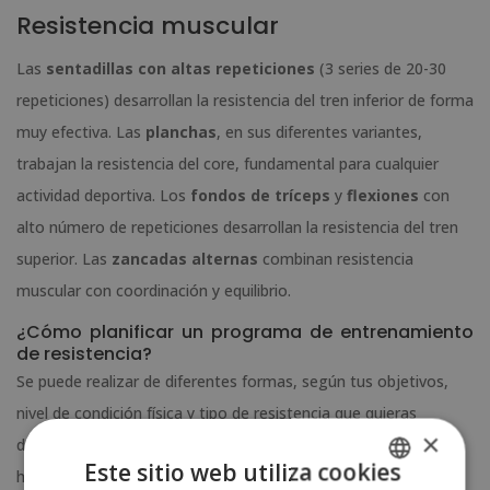
Resistencia muscular
Las
sentadillas con altas repeticiones
(3 series de 20-30
repeticiones) desarrollan la resistencia del tren inferior de forma
muy efectiva. Las
planchas
, en sus diferentes variantes,
trabajan la resistencia del core, fundamental para cualquier
actividad deportiva. Los
fondos de tríceps
y
flexiones
con
alto número de repeticiones desarrollan la resistencia del tren
superior. Las
zancadas alternas
combinan resistencia
muscular con coordinación y equilibrio.
¿Cómo planificar un programa de entrenamiento
de resistencia?
Se puede realizar de diferentes formas, según tus objetivos,
nivel de condición física y tipo de resistencia que quieras
×
desarrollar (aeróbica o anaeróbica). Aquí te explico cómo
Este sitio web utiliza cookies
hacerlo paso a paso: