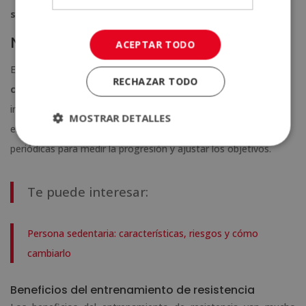
semanales
de entre 30 y 45 minutos.
Nivel avanzado
ACEPTAR TODO
En niveles avanzados, la
periodización se convierte en la
RECHAZAR TODO
clave
. Alterna ciclos de mayor volumen (más duración, menor
intensidad) con ciclos de mayor intensidad (menos duración,
MOSTRAR DETALLES
esfuerzo máximo). Incorpora pruebas de rendimiento
periódicas para medir la progresión y ajustar los objetivos.
Te puede interesar:
Persona sedentaria: características, riesgos y cómo
cambiarlo
Beneficios del entrenamiento de resistencia