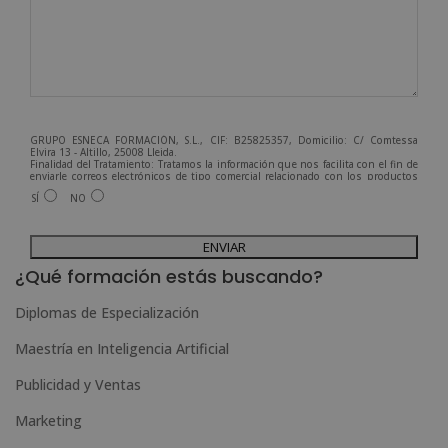
GRUPO ESNECA FORMACIÓN, S.L., CIF: B25825357, Domicilio: C/ Comtessa
Elvira 13 - Altillo, 25008 Lleida.
Finalidad del Tratamiento: Tratamos la información que nos facilita con el fin de
enviarle correos electrónicos de tipo comercial relacionado con los productos
ofrecidos y otros tipo de productos que fueran de su interés.
SÍ
NO
Legitimación del tratamiento: Consentimiento del interesado.
Derechos: Puede ejercitar sus derechos identificándose suficientemente,
dirigiéndose a la dirección admin@grupoesneca.com.
A
Para más información consulte nuestra Política de Privacidad.
Desea recibir información comercial (vía telefónica y/o email):
l
¿Qué formación estás buscando?
t
Diplomas de Especialización
e
Maestría en Inteligencia Artificial
r
n
Publicidad y Ventas
a
Marketing
t