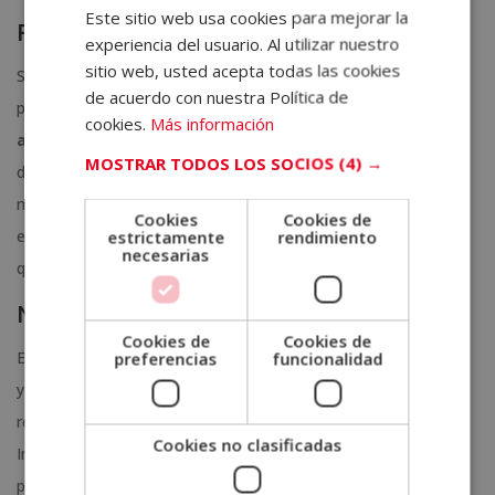
Este sitio web usa cookies para mejorar la
SPANISH
Principiantes
experiencia del usuario. Al utilizar nuestro
PORTUGUESE
sitio web, usted acepta todas las cookies
Si estás empezando, lo más importante es establecer una
de acuerdo con nuestra Política de
progresión gradual. Comienza con
10-15 minutos de
cookies.
Más información
actividad aeróbica
tres veces por semana y aumenta la
MOSTRAR TODOS LOS SOCIOS
(4) →
duración en 5 minutos cada semana hasta alcanzar los 30
minutos. Prioriza la constancia sobre la intensidad: es más
Cookies
Cookies de
efectivo entrenar de forma regular con intensidad moderada
estrictamente
rendimiento
necesarias
que hacerlo de forma esporádica con máximo esfuerzo.
Nivel intermedio
Cookies de
Cookies de
En este nivel puede incorporar el entrenamiento por intervalos
preferencias
funcionalidad
y aumentar la variedad de ejercicios. Alterna sesiones de
resistencia aeróbica larga con sesiones de HIIT cortas.
Cookies no clasificadas
Introduce trabajo de resistencia muscular con ejercicios de
peso corporal o con cargas ligeras. Apunta a
4-5 sesiones