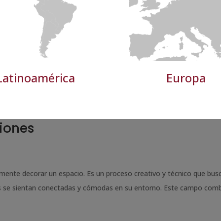
Latinoamérica
Europa
e interiores? Funciones,
ciones
lemente decorar un espacio. Es un proceso creativo y técnico que bus
s se sientan conectadas y cómodas en su entorno. Este campo com