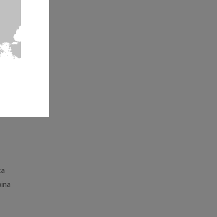
ca
bina