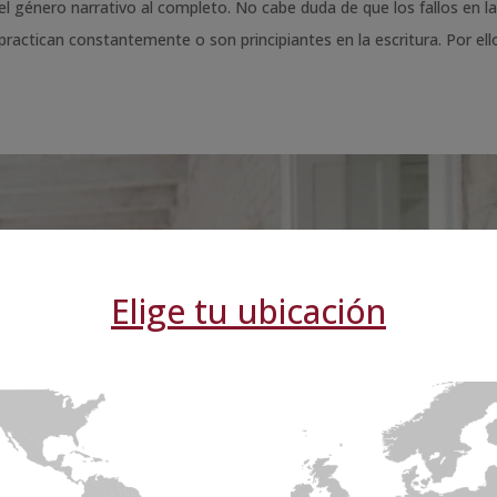
l género narrativo al completo. No cabe duda de que los fallos en la
actican constantemente o son principiantes en la escritura. Por ello
Elige tu ubicación