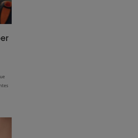
ber
que
ntes