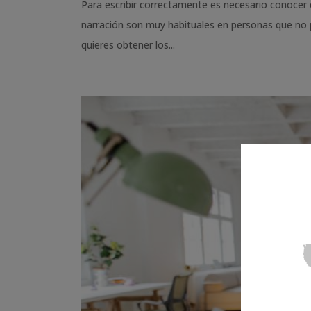
Para escribir correctamente es necesario conocer e
narración son muy habituales en personas que no pr
quieres obtener los...