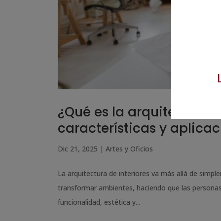
¿Qué es la arquitectura d
características y aplica
Dic 21, 2025
|
Artes y Oficios
La arquitectura de interiores va más allá de simp
transformar ambientes, haciendo que las persona
funcionalidad, estética y...