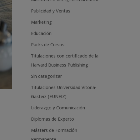
n
Publicidad y Ventas
a
t
Marketing
i
Educación
v
Packs de Cursos
e
Titulaciones con certificado de la
:
Harvard Business Publishing
Sin categorizar
Titulaciones Universidad Vitoria-
Gasteiz (EUNEIZ)
Liderazgo y Comunicación
Diplomas de Experto
Másters de Formación
Permanente