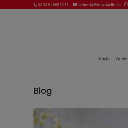
00 34 91 005 92 36
comercial@escuelaelbs.lat
Inicio
Quién
Blog