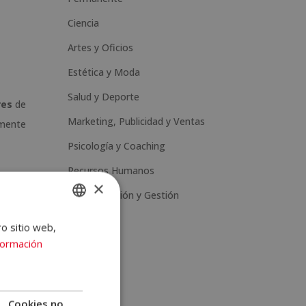
Ciencia
Artes y Oficios
Estética y Moda
Salud y Deporte
res
de
Marketing, Publicidad y Ventas
lmente
Psicología y Coaching
Recursos Humanos
×
Administración y Gestión
ro sitio web,
SPANISH
formación
PORTUGUESE
una
Cookies no