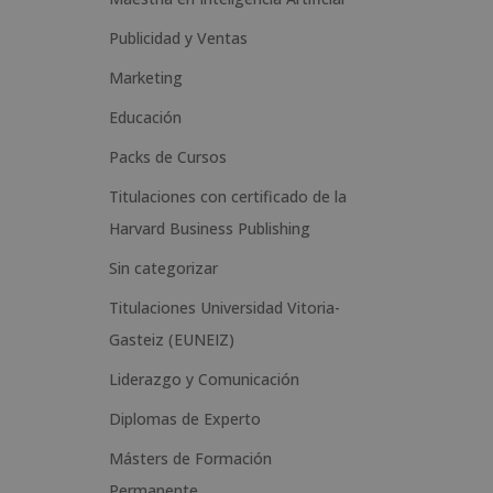
n
Publicidad y Ventas
a
t
Marketing
i
Educación
v
Packs de Cursos
e
Titulaciones con certificado de la
:
Harvard Business Publishing
Sin categorizar
Titulaciones Universidad Vitoria-
Gasteiz (EUNEIZ)
Liderazgo y Comunicación
Diplomas de Experto
Másters de Formación
Permanente