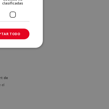
clasificadas
PTAR TODO
rt de
 el