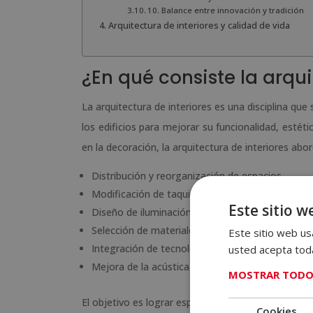
10. Balance entre innovación y tradición
Arquitectura de interiores y calidad de vida
¿En qué consiste la arqui
La arquitectura de interiores es una disciplina qu
los edificios para mejorar su funcionalidad, estéti
en la decoración, la arquitectura de interiores ab
Distribución y reorganización de espacios
Modificación de taquiques o elementos arquitec
Este sitio w
Diseño de iluminación
Selección de materiales
Este sitio web usa
Integración de tecnología
usted acepta toda
Mejora de la acústica y ergonomía
MOSTRAR TODO
El objetivo es lograr espacios que respondan a las 
Cookies