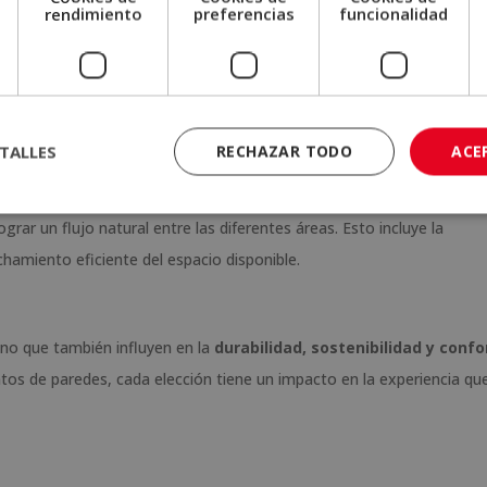
e
rendimiento
preferencias
funcionalidad
itectura de interiores
pacios para que sean
funcionales, confortables y visualmente
lementos más importantes de esta disciplina.
TALLES
RECHAZAR TODO
ACE
rar un flujo natural entre las diferentes áreas. Esto incluye la
echamiento eficiente del espacio disponible.
ino que también influyen en la
durabilidad, sostenibilidad y confo
ntos de paredes, cada elección tiene un impacto en la experiencia que