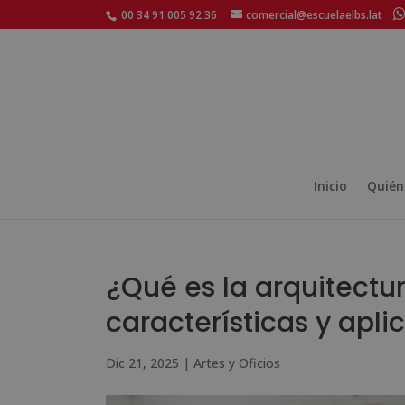
00 34 91 005 92 36
comercial@escuelaelbs.lat
Inicio
Quién
¿Qué es la arquitectur
características y apli
Dic 21, 2025
|
Artes y Oficios