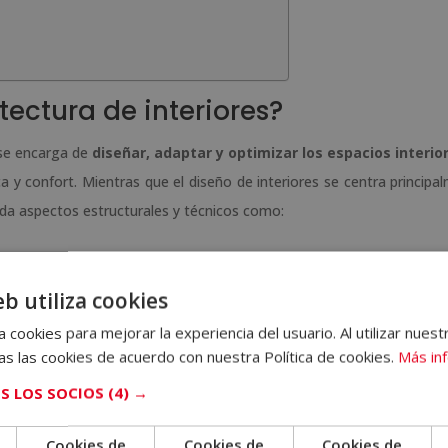
tectura de interiores?
e se encarga de
diseñar, adaptar y optimizar los espacios interio
ca y confort. Mientras que el diseño de interiores se centra principa
orda aspectos estructurales y técnicos como:
tónicos
eb utiliza cookies
 cookies para mejorar la experiencia del usuario. Al utilizar nuest
s las cookies de acuerdo con nuestra Política de cookies.
Más in
S LOS SOCIOS
(4) →
necesidades de las personas y al uso del lugar, ya sea una vivienda, 
Cookies de
Cookies de
Cookies de