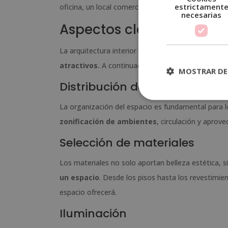
estrictament
oficina, un local comercial o un espacio público.
necesarias
Aspectos clave de la arqu
La arquitectura interior busca transformar los es
atractivos.
A continuación, te presentamos los e
MOSTRAR DE
Distribución del espacio
La organización del espacio es fundamental para log
zonificación de ambientes
, circulación y aprov
Selección de materiales
Los materiales no solo aportan belleza estética, s
un espacio
. Desde los pisos hasta los revestimie
espacio ofrecerá.
Iluminación