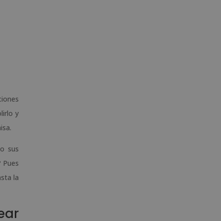
ciones
irlo y
isa.
o sus
? Pues
sta la
ear