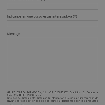
Indícanos en qué curso estás interesado/a (*)
Mensaje
GRUPO ESNECA FORMACIÓN, S.L., CIF: B25825357, Domicilio: C/ Comtessa
Elvira 13 - Altillo, 25008 Lleida.
Finalidad del Tratamiento: Tratamos la información que nos facilita con el fin de
enviarle correos electrónicos de tipo comercial relacionado con los productos
ofrecidos y otros tipo de productos que fueran de su interés.