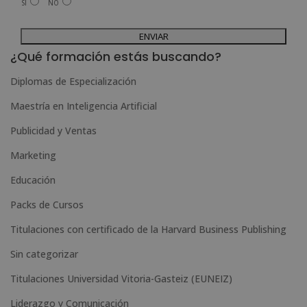
SÍ
NO
Legitimación del tratamiento: Consentimiento del interesado.
Derechos: Puede ejercitar sus derechos identificándose suficientemente,
dirigiéndose a la dirección admin@grupoesneca.com.
A
Para más información consulte nuestra Política de Privacidad.
Desea recibir información comercial (vía telefónica y/o email):
l
¿Qué formación estás buscando?
t
Diplomas de Especialización
e
Maestría en Inteligencia Artificial
r
n
Publicidad y Ventas
a
Marketing
t
Educación
i
Packs de Cursos
v
e
Titulaciones con certificado de la Harvard Business Publishing
:
Sin categorizar
Titulaciones Universidad Vitoria-Gasteiz (EUNEIZ)
Liderazgo y Comunicación