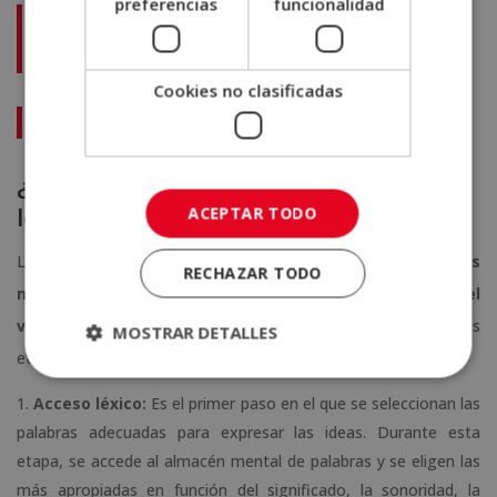
preferencias
funcionalidad
No te pierdas:
¿Dónde estudiar escritura
creativa?
Cookies no clasificadas
¿Dónde estudiar escritura creativa?
¿Cuáles son los procesos léxicos de
la escritura?
ACEPTAR TODO
Los procesos léxicos en la escritura se refieren a las
acciones
RECHAZAR TODO
mentales
que implican el
manejo de las palabras y el
vocabulario al escribir
. Estos procesos se dividen en tres
MOSTRAR DETALLES
etapas principales:
Acceso léxico:
Es el primer paso en el que se seleccionan las
palabras adecuadas para expresar las ideas. Durante esta
etapa, se accede al almacén mental de palabras y se eligen las
más apropiadas en función del significado, la sonoridad, la