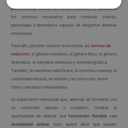
creativa
, conocerás las bases gramaticales necesarias
para inventar textos de forma coherente y obtendrás
los recursos necesarios para construir tramas,
personajes y desenlaces capaces de despertar diversas
emociones.
Para ello, permite conocer la escritura, las
normas de
redacción
, el género narrativo, el género lírico, el género
dramático, la narrativa televisiva y cinematográfica.
También, la narrativa radiofónica, la escritura creativa, la
creatividad literaria, la revisión y la corrección, entre
otros conceptos relacionados.
Es importante mencionar que, además de formarte con
un contenido variado y completo, tendrás la
oportunidad de realizar una
formación flexible con
modalidad online
. Esto quiere decir que puedes