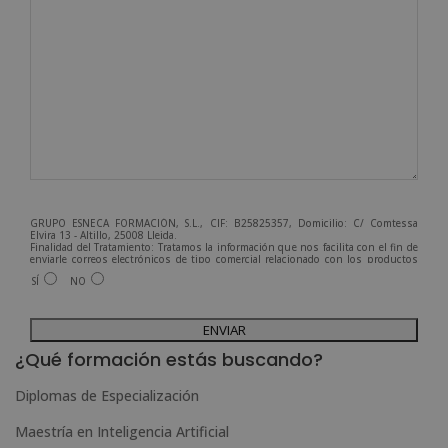
GRUPO ESNECA FORMACIÓN, S.L., CIF: B25825357, Domicilio: C/ Comtessa
Elvira 13 - Altillo, 25008 Lleida.
Finalidad del Tratamiento: Tratamos la información que nos facilita con el fin de
enviarle correos electrónicos de tipo comercial relacionado con los productos
ofrecidos y otros tipo de productos que fueran de su interés.
SÍ
NO
Legitimación del tratamiento: Consentimiento del interesado.
Derechos: Puede ejercitar sus derechos identificándose suficientemente,
dirigiéndose a la dirección admin@grupoesneca.com.
A
Para más información consulte nuestra Política de Privacidad.
Desea recibir información comercial (vía telefónica y/o email):
l
¿Qué formación estás buscando?
t
Diplomas de Especialización
e
Maestría en Inteligencia Artificial
r