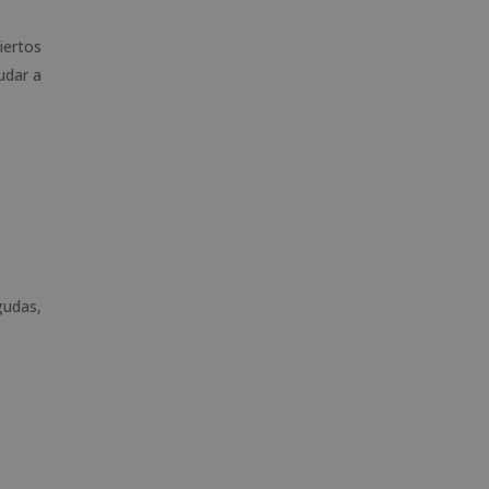
iertos
udar a
gudas,