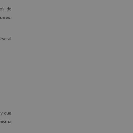
mos de
munes
.
rse al
 y que
 misma