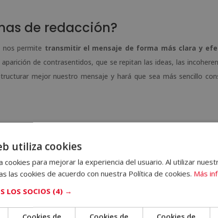
rmas de redacción?
o nos permite
transmitir el mensaje de forma más clara y efe
arición de contrasentidos, que se repitan las ideas, las incoheren
tructurar mejor nuestro mensaje y hará que sea más sencillo con
eb utiliza cookies
os efectivos
 cookies para mejorar la experiencia del usuario. Al utilizar nuest
s las cookies de acuerdo con nuestra Política de cookies.
Más in
de redacción?
S LOS SOCIOS
(4) →
renciar entre
4 tipos
: la ortografía, la semántica, el léxico y la gra
 profundizar y aprender más sobre cada uno de ellos. A continuaci
Cookies de
Cookies de
Cookies de