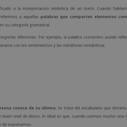
nificado o la interpretación simbólica de un texto. Cuando habla
referimos a aquellas
palabras que comparten elementos co
n su categoría gramatical.
gorías diferentes. Por ejemplo, la palabra «corazón»: puede referi
cionarse con los sentimientos y las metáforas románticas.
rsona conoce de su idioma
. Se trata del vocabulario que domina
un buen nivel de léxico, lo ideal es que, cuando usemos mucho una
s de expresarnos.