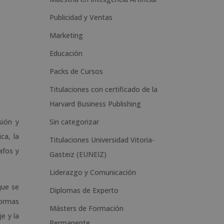
n
Publicidad y Ventas
a
t
Marketing
i
Educación
v
Packs de Cursos
e
Titulaciones con certificado de la
:
Harvard Business Publishing
Sin categorizar
sión y
ca, la
Titulaciones Universidad Vitoria-
afos y
Gasteiz (EUNEIZ)
Liderazgo y Comunicación
que se
Diplomas de Experto
normas
Másters de Formación
e y la
Permanente