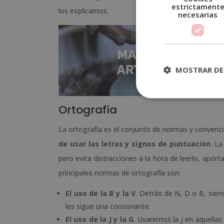
estrictament
los explicamos.
necesarias
MOSTRAR DE
Ortografía
La ortografía es el conjunto de normas y convencio
de usar las letras y signos de puntuación
. L
pero evita distracciones a la hora de leerlo, aport
principales normas de ortografía son:
El uso de la B y la V
. Detrás de N, D o B, siem
les sigue una consonante.
El uso de la J y la G
. Usaremos la J en aquellas