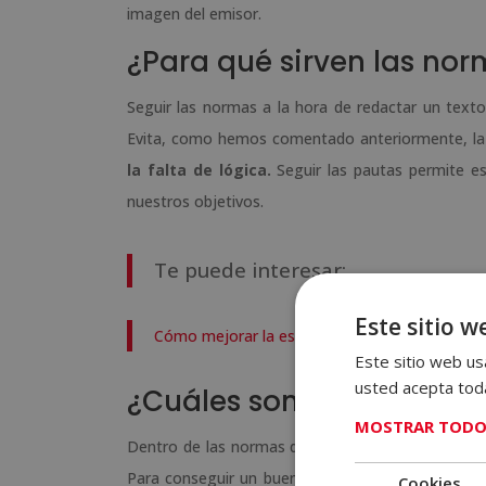
imagen del emisor.
¿Para qué sirven las no
Seguir las normas a la hora de redactar un text
Evita, como hemos comentado anteriormente, la ap
la falta de lógica.
Seguir las pautas permite es
nuestros objetivos.
Te puede interesar:
Este sitio w
Cómo mejorar la escritura: Consejos y ejercici
Este sitio web usa
usted acepta toda
¿Cuáles son las normas 
MOSTRAR TODO
Dentro de las normas de redacción podemos dife
Para conseguir un buen estilo narrativo, debemos
Cookies