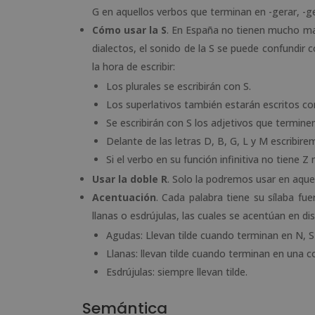
G en aquellos verbos que terminan en -gerar, -ger
Cómo usar la S
. En España no tienen mucho mar
dialectos, el sonido de la S se puede confundir 
la hora de escribir:
Los plurales se escribirán con S.
Los superlativos también estarán escritos co
Se escribirán con S los adjetivos que termine
Delante de las letras D, B, G, L y M escribire
Si el verbo en su función infinitiva no tiene Z 
Usar la doble R
. Solo la podremos usar en aque
Acentuación
. Cada palabra tiene su sílaba fu
llanas o esdrújulas, las cuales se acentúan en di
Agudas: Llevan tilde cuando terminan en N, S
Llanas: llevan tilde cuando terminan en una co
Esdrújulas: siempre llevan tilde.
Semántica