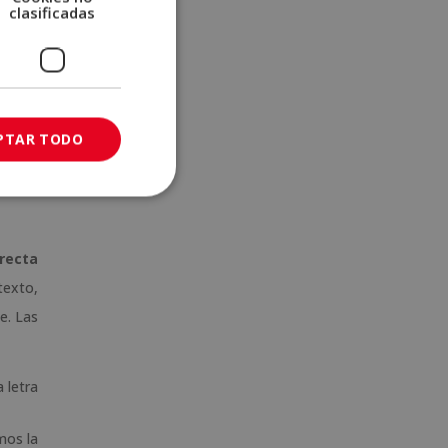
clasificadas
PTAR TODO
recta
texto,
e. Las
 letra
mos la