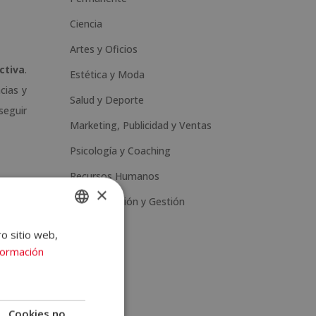
Ciencia
Artes y Oficios
ctiva
.
Estética y Moda
cias y
Salud y Deporte
seguir
Marketing, Publicidad y Ventas
Psicología y Coaching
Recursos Humanos
×
Administración y Gestión
ro sitio web,
SPANISH
formación
PORTUGUESE
mática.
ón, te
Cookies no