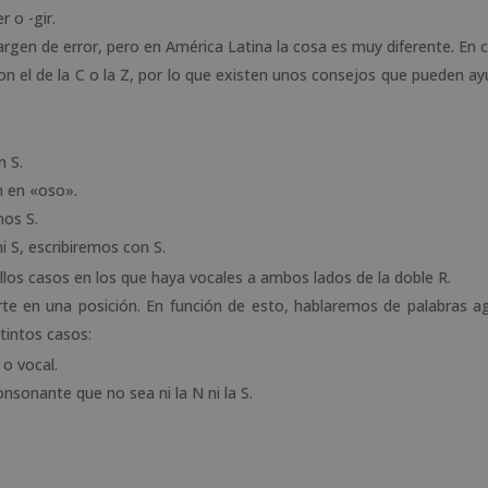
 o -gir.
gen de error, pero en América Latina la cosa es muy diferente. En c
con el de la C o la Z, por lo que existen unos consejos que pueden ay
n S.
n en «oso».
mos S.
ni S, escribiremos con S.
llos casos en los que haya vocales a ambos lados de la doble R.
erte en una posición. En función de esto, hablaremos de palabras a
stintos casos:
 o vocal.
nsonante que no sea ni la N ni la S.