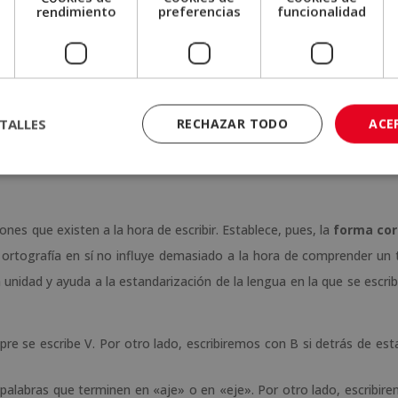
e
rendimiento
preferencias
funcionalidad
TALLES
RECHAZAR TODO
ACE
nes que existen a la hora de escribir. Establece, pues, la
forma cor
a ortografía en sí no influye demasiado a la hora de comprender un 
a unidad y ayuda a la estandarización de la lengua en la que se escrib
pre se escribe V. Por otro lado, escribiremos con B si detrás de esta
 palabras que terminen en «aje» o en «eje». Por otro lado, escribire