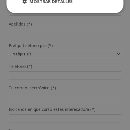
MOSTRAR DETALLES
Nombre (*)
Apellidos (*)
Prefijo teléfono país(*)
Teléfono (*)
Tu correo electrónico (*)
Indícanos en qué curso estás interesado/a (*)