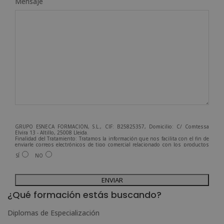
Mensaje
GRUPO ESNECA FORMACIÓN, S.L., CIF: B25825357, Domicilio: C/ Comtessa
Elvira 13 - Altillo, 25008 Lleida.
Finalidad del Tratamiento: Tratamos la información que nos facilita con el fin de
enviarle correos electrónicos de tipo comercial relacionado con los productos
ofrecidos y otros tipo de productos que fueran de su interés.
SÍ
NO
Legitimación del tratamiento: Consentimiento del interesado.
Derechos: Puede ejercitar sus derechos identificándose suficientemente,
dirigiéndose a la dirección admin@grupoesneca.com.
A
Para más información consulte nuestra Política de Privacidad.
Desea recibir información comercial (vía telefónica y/o email):
l
¿Qué formación estás buscando?
t
Diplomas de Especialización
e