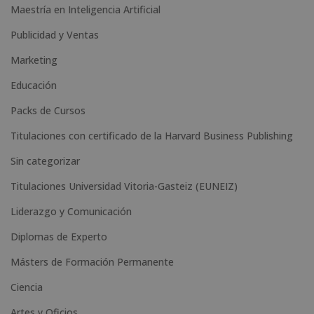
Maestría en Inteligencia Artificial
r
n
Publicidad y Ventas
a
Marketing
t
Educación
i
Packs de Cursos
v
e
Titulaciones con certificado de la Harvard Business Publishing
:
Sin categorizar
Titulaciones Universidad Vitoria-Gasteiz (EUNEIZ)
Liderazgo y Comunicación
Diplomas de Experto
Másters de Formación Permanente
Ciencia
Artes y Oficios