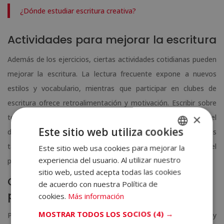
¿Dónde estudiar escritura creativa?
Actividades para mejorar la escritura
Además de los ejercicios, ciertas actividades cotidianas pueden
mejorar la escritura. La lectura frecuente expone a nuevos
estilos y vocabulario, mientras que participar en clubes de
escritura ofrece retroalimentación y motivación. Escribir sobre
×
temas de interés personal mantiene el compromiso y facilita el
Este sitio web utiliza cookies
desarrollo de una voz propia. Revisar y mejorar textos antiguos
también permite detectar errores recurrentes y medir el
Este sitio web usa cookies para mejorar la
SPANISH
experiencia del usuario. Al utilizar nuestro
progreso.
PORTUGUESE
sitio web, usted acepta todas las cookies
Consejos adicionales para
de acuerdo con nuestra Política de
perfeccionar la escritura
cookies.
Más información
MOSTRAR TODOS LOS SOCIOS
(4) →
Para perfeccionar la escritura, es útil ampliar el vocabulario y