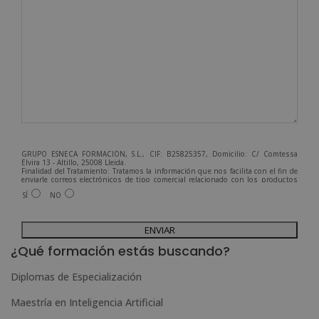
GRUPO ESNECA FORMACIÓN, S.L., CIF: B25825357, Domicilio: C/ Comtessa
Elvira 13 - Altillo, 25008 Lleida.
Finalidad del Tratamiento: Tratamos la información que nos facilita con el fin de
enviarle correos electrónicos de tipo comercial relacionado con los productos
ofrecidos y otros tipo de productos que fueran de su interés.
SÍ
NO
Legitimación del tratamiento: Consentimiento del interesado.
Derechos: Puede ejercitar sus derechos identificándose suficientemente,
dirigiéndose a la dirección admin@grupoesneca.com.
A
Para más información consulte nuestra Política de Privacidad.
Desea recibir información comercial (vía telefónica y/o email):
l
¿Qué formación estás buscando?
t
Diplomas de Especialización
e
Maestría en Inteligencia Artificial
r