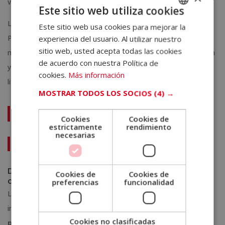
variados.
Este sitio web utiliza cookies
La
observación consciente
es otra herramienta poderosa.
Este sitio web usa cookies para mejorar la
SPANISH
Prestar atención a los detalles cotidianos y convertirlos en
experiencia del usuario. Al utilizar nuestro
PORTUGUESE
sitio web, usted acepta todas las cookies
materia narrativa ayuda a desarrollar una mirada más profunda
de acuerdo con nuestra Política de
y sensible, esencial para cualquier proceso de creatividad
cookies.
Más información
literaria.
MOSTRAR TODOS LOS SOCIOS
(4) →
Te puede interesar:
Cookies
Cookies de
estrictamente
rendimiento
necesarias
Claves para aprender a escribir
Desarrollar la creatividad literaria con práctica y
Cookies de
Cookies de
constancia
preferencias
funcionalidad
La creatividad literaria no se activa solo cuando llega la
inspiración. Se construye con
disciplina, curiosidad y
Cookies no clasificadas
práctica constante
. Escribir con regularidad, analizar textos