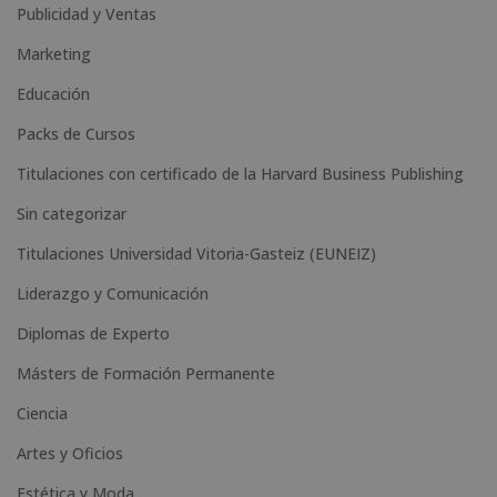
n
Publicidad y Ventas
a
Marketing
t
Educación
i
Packs de Cursos
v
e
Titulaciones con certificado de la Harvard Business Publishing
:
Sin categorizar
Titulaciones Universidad Vitoria-Gasteiz (EUNEIZ)
Liderazgo y Comunicación
Diplomas de Experto
Másters de Formación Permanente
Ciencia
Artes y Oficios
Estética y Moda