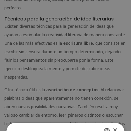
perfecto.
Técnicas para la generación de idea literarias
Existen diversas técnicas para la generación de ideas que
ayudan a estimular la creatividad literaria de manera constante.
Una de las más efectivas es la
escritura libre
, que consiste en
escribir sin censura durante un tiempo determinado, dejando
fluir los pensamientos sin preocuparse por la forma. Este
ejercicio desbloquea la mente y permite descubrir ideas
inesperadas.
Otra técnica útil es la
asociación de conceptos
. Al relacionar
palabras o deas que aparentemente no tienen conexión, se
abren nuevas posibilidades narrativas. También resulta muy
valioso cambiar de entorno, leer géneros distintos o escuchar
historias ajenas, ya que la creatividad se alimenta de estímulos
×