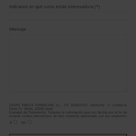
Indícanos en qué curso estás interesado/a (*)
Mensaje
GRUPO ESNECA FORMACIÓN, S.L., CIF: B25825357, Domicilio: C/ Comtessa
Elvira 13 - Altillo, 25008 Lleida.
Finalidad del Tratamiento: Tratamos la información que nos facilita con el fin de
enviarle correos electrónicos de tipo comercial relacionado con los productos
ofrecidos y otros tipo de productos que fueran de su interés.
SÍ
NO
Legitimación del tratamiento: Consentimiento del interesado.
Derechos: Puede ejercitar sus derechos identificándose suficientemente,
dirigiéndose a la dirección admin@grupoesneca.com.
A
Para más información consulte nuestra Política de Privacidad.