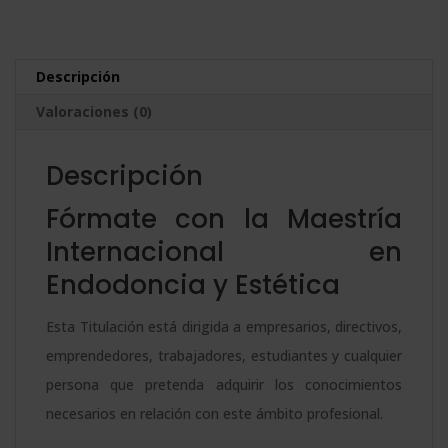
Endodoncia
e
y
r
Estética
n
Descripción
cantidad
a
Valoraciones (0)
t
i
Descripción
v
e
Fórmate con la Maestría
:
Internacional en
Endodoncia y Estética
Esta Titulación está dirigida a empresarios, directivos,
emprendedores, trabajadores, estudiantes y cualquier
persona que pretenda adquirir los conocimientos
necesarios en relación con este ámbito profesional.