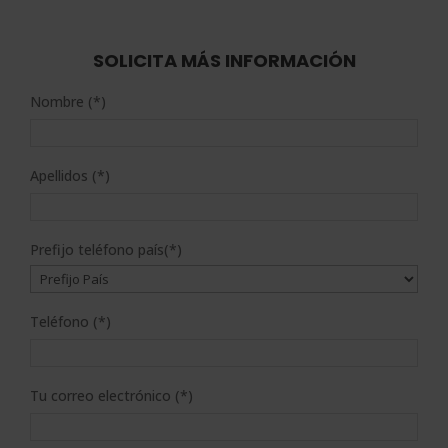
original
actual
era:
es:
2.100,00$.
525,00$.
SOLICITA MÁS INFORMACIÓN
Nombre (*)
Apellidos (*)
Prefijo teléfono país(*)
Teléfono (*)
Tu correo electrónico (*)