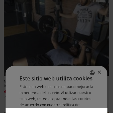
×
Este sitio web utiliza cookies
Maestría Internacional en Personal Trainer + Maestría
Internacional en Nutrición Deportiva
Este sitio web usa cookies para mejorar la
SPANISH
experiencia del usuario. Al utilizar nuestro
PORTUGUESE
El
El
2.400,00
$
600,00
$
Valorado
sitio web, usted acepta todas las cookies
con
precio
precio
4.91
de acuerdo con nuestra Política de
de 5
original
actual
cookies.
Más información