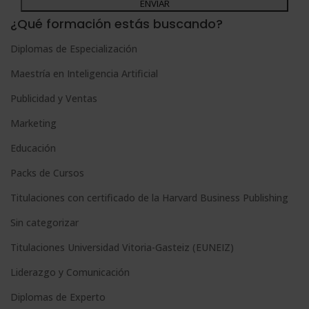
Desea recibir información comercial (vía telefónica y/o email):
l
¿Qué formación estás buscando?
t
Diplomas de Especialización
e
Maestría en Inteligencia Artificial
r
n
Publicidad y Ventas
a
Marketing
t
Educación
i
Packs de Cursos
v
e
Titulaciones con certificado de la Harvard Business Publishing
:
Sin categorizar
Titulaciones Universidad Vitoria-Gasteiz (EUNEIZ)
Liderazgo y Comunicación
Diplomas de Experto