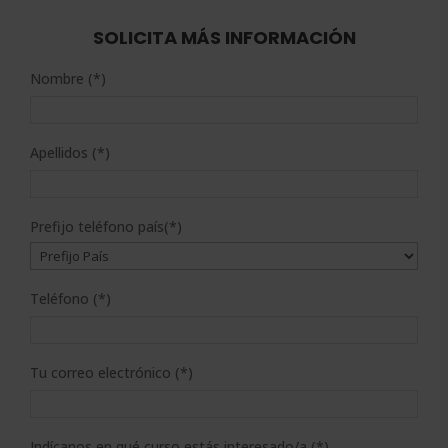
era:
es:
2.976,00$.
744,00$.
SOLICITA MÁS INFORMACIÓN
Nombre (*)
Apellidos (*)
Prefijo teléfono país(*)
Teléfono (*)
Tu correo electrónico (*)
Indícanos en qué curso estás interesado/a (*)