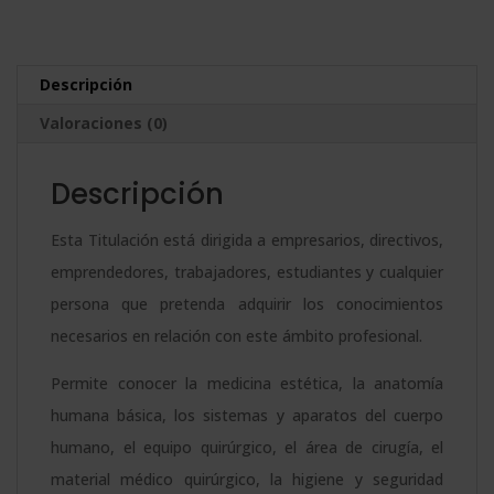
Cirugía
e
y
r
Medicina
n
Descripción
Estética
a
Valoraciones (0)
cantidad
t
i
Descripción
v
e
Esta Titulación está dirigida a empresarios, directivos,
:
emprendedores, trabajadores, estudiantes y cualquier
persona que pretenda adquirir los conocimientos
necesarios en relación con este ámbito profesional.
Permite conocer la medicina estética, la anatomía
humana básica, los sistemas y aparatos del cuerpo
humano, el equipo quirúrgico, el área de cirugía, el
material médico quirúrgico, la higiene y seguridad