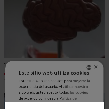
Maestría Internacional en Neuropsicología + Maestría
×
Internacional en Deterioros Cognitivos
Este sitio web utiliza cookies
El
El
2.976,00
$
744,00
$
Valorado
Este sitio web usa cookies para mejorar la
SPANISH
con
precio
precio
5.00
experiencia del usuario. Al utilizar nuestro
de 5
PORTUGUESE
original
actual
sitio web, usted acepta todas las cookies
era:
es:
de acuerdo con nuestra Política de
2.976,00$.
744,00$.
cookies.
Más información