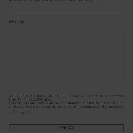
Mensaje
GRUPO ESNECA FORMACIÓN, S.L., CIF: B25825357, Domicilio: C/ Comtessa
Elvira 13 - Altillo, 25008 Lleida.
Finalidad del Tratamiento: Tratamos la información que nos facilita con el fin de
enviarle correos electrónicos de tipo comercial relacionado con los productos
ofrecidos y otros tipo de productos que fueran de su interés.
SÍ
NO
Legitimación del tratamiento: Consentimiento del interesado.
Derechos: Puede ejercitar sus derechos identificándose suficientemente,
dirigiéndose a la dirección admin@grupoesneca.com.
A
Para más información consulte nuestra Política de Privacidad.
Desea recibir información comercial (vía telefónica y/o email):
l