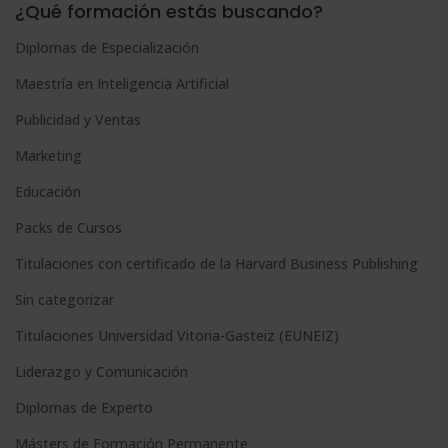
¿Qué formación estás buscando?
t
Diplomas de Especialización
e
Maestría en Inteligencia Artificial
r
n
Publicidad y Ventas
a
Marketing
t
Educación
i
Packs de Cursos
v
e
Titulaciones con certificado de la Harvard Business Publishing
:
Sin categorizar
Titulaciones Universidad Vitoria-Gasteiz (EUNEIZ)
Liderazgo y Comunicación
Diplomas de Experto
Másters de Formación Permanente