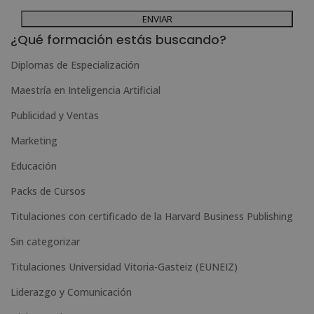
dirigiéndose a la dirección admin@grupoesneca.com.
A
Para más información consulte nuestra Política de Privacidad.
Desea recibir información comercial (vía telefónica y/o email):
l
¿Qué formación estás buscando?
t
Diplomas de Especialización
e
Maestría en Inteligencia Artificial
r
n
Publicidad y Ventas
a
Marketing
t
Educación
i
Packs de Cursos
v
e
Titulaciones con certificado de la Harvard Business Publishing
:
Sin categorizar
Titulaciones Universidad Vitoria-Gasteiz (EUNEIZ)
Liderazgo y Comunicación