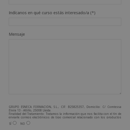
Indícanos en qué curso estás interesado/a (*)
Mensaje
GRUPO ESNECA FORMACIÓN, S.L., CIF: B25825357, Domicilio: C/ Comtessa
Elvira 13 - Altillo, 25008 Lleida.
Finalidad del Tratamiento: Tratamos la información que nos facilita con el fin de
enviarle correos electrónicos de tipo comercial relacionado con los productos
ofrecidos y otros tipo de productos que fueran de su interés.
SÍ
NO
Legitimación del tratamiento: Consentimiento del interesado.
Derechos: Puede ejercitar sus derechos identificándose suficientemente,