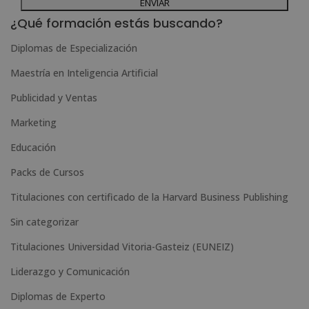
Desea recibir información comercial (vía telefónica y/o email):
l
¿Qué formación estás buscando?
t
Diplomas de Especialización
e
Maestría en Inteligencia Artificial
r
n
Publicidad y Ventas
a
Marketing
t
Educación
i
Packs de Cursos
v
e
Titulaciones con certificado de la Harvard Business Publishing
:
Sin categorizar
Titulaciones Universidad Vitoria-Gasteiz (EUNEIZ)
Liderazgo y Comunicación
Diplomas de Experto