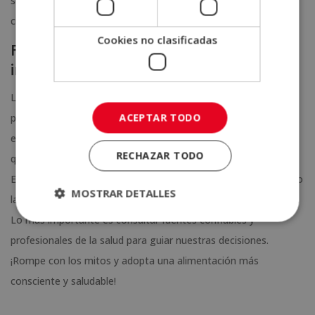
se vuelven populares, a pesar de que suelen carecer de bases
científicas sólidas.
Cookies no clasificadas
Falta de regulación en la
información nutricional
Las redes sociales y las plataformas digitales han facilitado la
ACEPTAR TODO
proliferación de contenido sobre nutrición, pero muchas veces
esta información no proviene de profesionales capacitados, lo
RECHAZAR TODO
que fomenta la propagación de mitos.
Estos
mitos de nutrición
son solo algunos ejemplos de cómo
MOSTRAR DETALLES
la desinformación puede afectar nuestros hábitos alimenticios.
Lo más importante es consultar fuentes confiables y
profesionales de la salud para guiar nuestras decisiones.
¡Rompe con los mitos y adopta una alimentación más
consciente y saludable!