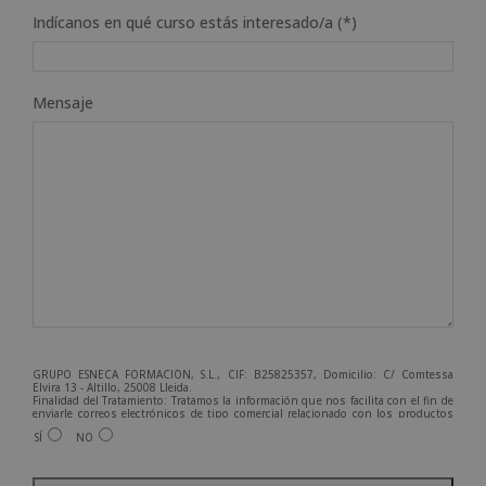
Indícanos en qué curso estás interesado/a (*)
Mensaje
GRUPO ESNECA FORMACIÓN, S.L., CIF: B25825357, Domicilio: C/ Comtessa
Elvira 13 - Altillo, 25008 Lleida.
Finalidad del Tratamiento: Tratamos la información que nos facilita con el fin de
enviarle correos electrónicos de tipo comercial relacionado con los productos
ofrecidos y otros tipo de productos que fueran de su interés.
SÍ
NO
Legitimación del tratamiento: Consentimiento del interesado.
Derechos: Puede ejercitar sus derechos identificándose suficientemente,
dirigiéndose a la dirección admin@grupoesneca.com.
A
Para más información consulte nuestra Política de Privacidad.