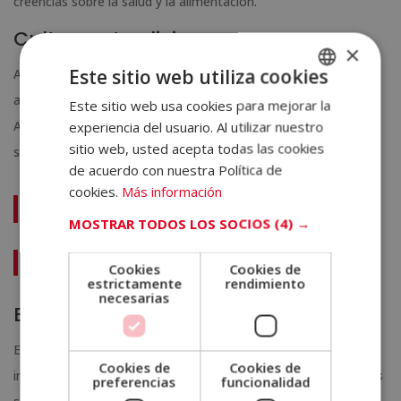
creencias sobre la salud y la alimentación.
Cultura y tradiciones
×
Este sitio web utiliza cookies
Algunas creencias sobre alimentación están profundamente
arraigadas en las
tradiciones culturales y familiares
.
Este sitio web usa cookies para mejorar la
SPANISH
Aunque muchas de estas prácticas tienen bases históricas, no
experiencia del usuario. Al utilizar nuestro
PORTUGUESE
sitio web, usted acepta todas las cookies
siempre están respaldadas por evidencia científica.
de acuerdo con nuestra Política de
cookies.
Más información
No te pierdas:
MOSTRAR TODOS LOS SOCIOS
(4) →
¿Qué es el bienestar nutricional y cuál es su importancia?
Cookies
Cookies de
estrictamente
rendimiento
necesarias
Búsqueda de soluciones rápidas
En un mundo donde muchas personas buscan resultados
Cookies de
Cookies de
inmediatos,
las dietas milagrosas y las soluciones rápidas
preferencias
funcionalidad