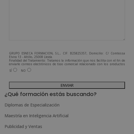
GRUPO ESNECA FORMACIÓN, S.L., CIF: B25825357, Domicilio: C/ Comtessa
Elvira 13 - Altillo, 25008 Lleida.
Finalidad del Tratamiento: Tratamos la información que nos facilita con el fin de
enviarle correos electrónicos de tipo comercial relacionado con los productos
ofrecidos y otros tipo de productos que fueran de su interés.
SÍ
NO
Legitimación del tratamiento: Consentimiento del interesado.
Derechos: Puede ejercitar sus derechos identificándose suficientemente,
dirigiéndose a la dirección admin@grupoesneca.com.
A
Para más información consulte nuestra Política de Privacidad.
Desea recibir información comercial (vía telefónica y/o email):
l
¿Qué formación estás buscando?
t
Diplomas de Especialización
e
Maestría en Inteligencia Artificial
r
n
Publicidad y Ventas
a