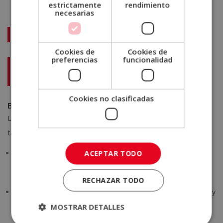
estrictamente
rendimiento
necesarias
No te pierdas:
Cookies de
Cookies de
preferencias
funcionalidad
¿Dónde se localizan en acupuntura los puntos energéticos
del cuerpo?
Cookies no clasificadas
Beneficios de la acupuntura en los pies
La acupuntura en los pies puede ofrecer múltiples beneficios,
tanto a nivel físico como emocional. Entre ellos se incluyen:
ACEPTAR TODO
Alivio del dolor
: La estimulación de los puntos en los pies
puede reducir dolores en otras partes del cuerpo, como el
cuello, la espalda, y las articulaciones.
RECHAZAR TODO
Reducción del estrés
: Los pies son una zona muy sensible y
la acupuntura en esta área puede inducir una profunda
MOSTRAR DETALLES
sensación de relajación, ayudando a disminuir el estrés y la