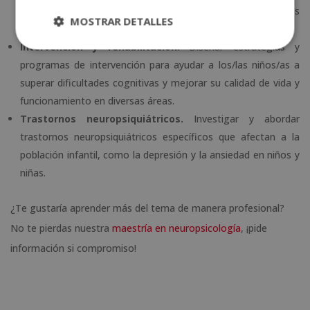
déficit de atención e hiperactividad (TDAH) y otros
MOSTRAR DETALLES
trastornos del desarrollo.
Intervención y rehabilitación.
Diseñar estrategias y
programas de intervención para ayudar a los/las niños/as a
superar dificultades cognitivas y mejorar su calidad de vida y
funcionamiento en diversas áreas.
Trastornos neuropsiquiátricos.
Investigar y abordar
trastornos neuropsiquiátricos específicos que afectan a la
población infantil, como la depresión y la ansiedad en niños y
niñas.
¿Te gustaría aprender más del tema de manera profesional?
No te pierdas nuestra
maestría en neuropsicología
, ¡pide
información si compromiso!