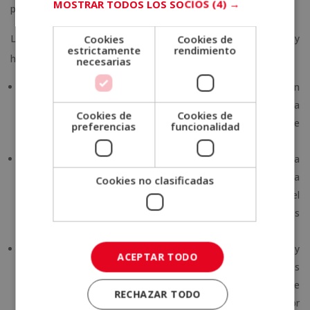
MOSTRAR TODOS LOS SOCIOS
(4) →
población.
Cookies
Cookies de
La neuropsicología infantil estudia una amplia gama de áreas y
estrictamente
rendimiento
habilidades cognitivas, que incluyen:
necesarias
Desarrollo cognitivo.
Investigar cómo se desarrollan
habilidades cognitivas como la memoria, el lenguaje, la
Cookies de
Cookies de
atención, la percepción y el razonamiento a medida que
preferencias
funcionalidad
los/las niños/niñas crecen y maduran.
Desarrollo del cerebro.
Examinar los cambios en la
estructura y función cerebral durante la infancia y la
Cookies no clasificadas
adolescencia, y cómo estos cambios se relacionan con el
desarrollo de habilidades cognitivas y comportamientos
específicos.
Evaluación neuropsicológica.
Realizar evaluaciones y
ACEPTAR TODO
pruebas para identificar posibles problemas o trastornos
neuropsicológicos en niños/niñas, como dificultades de
RECHAZAR TODO
aprendizaje, trastornos del espectro autista, trastornos por