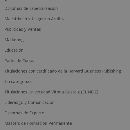
t
Diplomas de Especialización
e
Maestría en Inteligencia Artificial
r
n
Publicidad y Ventas
a
Marketing
t
Educación
i
Packs de Cursos
v
e
Titulaciones con certificado de la Harvard Business Publishing
:
Sin categorizar
Titulaciones Universidad Vitoria-Gasteiz (EUNEIZ)
Liderazgo y Comunicación
Diplomas de Experto
Másters de Formación Permanente