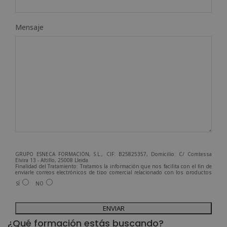
Mensaje
GRUPO ESNECA FORMACIÓN, S.L., CIF: B25825357, Domicilio: C/ Comtessa
Elvira 13 - Altillo, 25008 Lleida.
Finalidad del Tratamiento: Tratamos la información que nos facilita con el fin de
enviarle correos electrónicos de tipo comercial relacionado con los productos
ofrecidos y otros tipo de productos que fueran de su interés.
SÍ
NO
Legitimación del tratamiento: Consentimiento del interesado.
Derechos: Puede ejercitar sus derechos identificándose suficientemente,
dirigiéndose a la dirección admin@grupoesneca.com.
A
Para más información consulte nuestra Política de Privacidad.
Desea recibir información comercial (vía telefónica y/o email):
l
¿Qué formación estás buscando?