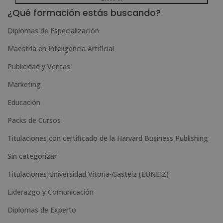
l
¿Qué formación estás buscando?
t
Diplomas de Especialización
e
Maestría en Inteligencia Artificial
r
n
Publicidad y Ventas
a
Marketing
t
Educación
i
Packs de Cursos
v
e
Titulaciones con certificado de la Harvard Business Publishing
:
Sin categorizar
Titulaciones Universidad Vitoria-Gasteiz (EUNEIZ)
Liderazgo y Comunicación
Diplomas de Experto