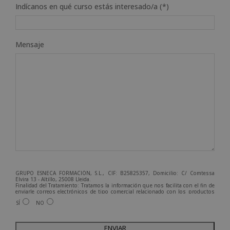
Indícanos en qué curso estás interesado/a (*)
Mensaje
GRUPO ESNECA FORMACIÓN, S.L., CIF: B25825357, Domicilio: C/ Comtessa
Elvira 13 - Altillo, 25008 Lleida.
Finalidad del Tratamiento: Tratamos la información que nos facilita con el fin de
enviarle correos electrónicos de tipo comercial relacionado con los productos
ofrecidos y otros tipo de productos que fueran de su interés.
SÍ
NO
Legitimación del tratamiento: Consentimiento del interesado.
Derechos: Puede ejercitar sus derechos identificándose suficientemente,
dirigiéndose a la dirección admin@grupoesneca.com.
A
Para más información consulte nuestra Política de Privacidad.
Desea recibir información comercial (vía telefónica y/o email):