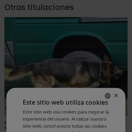
Otras titulaciones
×
Este sitio web utiliza cookies
Este sitio web usa cookies para mejorar la
SPANISH
experiencia del usuario. Al utilizar nuestro
PORTUGUESE
Maestría Internacional en Búsqueda y Detección de
sitio web, usted acepta todas las cookies
Sustancias Olorosas con Perros