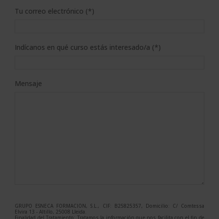
Tu correo electrónico (*)
Indícanos en qué curso estás interesado/a (*)
Mensaje
GRUPO ESNECA FORMACIÓN, S.L., CIF: B25825357, Domicilio: C/ Comtessa
Elvira 13 - Altillo, 25008 Lleida.
Finalidad del Tratamiento: Tratamos la información que nos facilita con el fin de