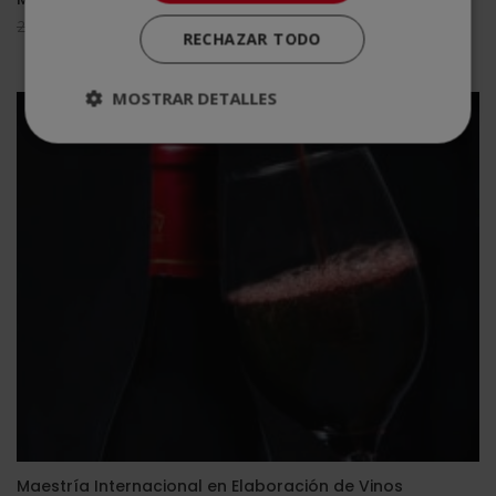
El
El
2.976,00
$
744,00
$
RECHAZAR TODO
precio
precio
original
actual
MOSTRAR DETALLES
era:
es:
2.976,00$.
744,00$.
Maestría Internacional en Elaboración de Vinos