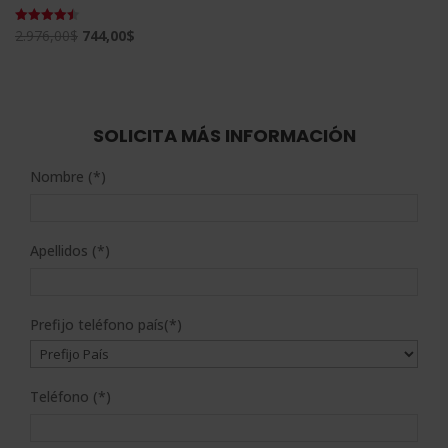
El
El
2.976,00
$
744,00
$
Valorado
con
precio
precio
4.50
de 5
original
actual
era:
es:
2.976,00$.
744,00$.
SOLICITA MÁS INFORMACIÓN
Nombre (*)
Apellidos (*)
Prefijo teléfono país(*)
Teléfono (*)