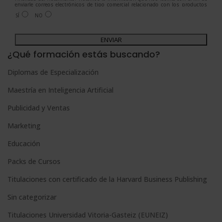
enviarle correos electrónicos de tipo comercial relacionado con los productos
ofrecidos y otros tipo de productos que fueran de su interés.
SÍ
NO
Legitimación del tratamiento: Consentimiento del interesado.
Derechos: Puede ejercitar sus derechos identificándose suficientemente,
dirigiéndose a la dirección admin@grupoesneca.com.
A
Para más información consulte nuestra Política de Privacidad.
Desea recibir información comercial (vía telefónica y/o email):
l
¿Qué formación estás buscando?
t
Diplomas de Especialización
e
Maestría en Inteligencia Artificial
r
n
Publicidad y Ventas
a
Marketing
t
Educación
i
Packs de Cursos
v
e
Titulaciones con certificado de la Harvard Business Publishing
:
Sin categorizar
Titulaciones Universidad Vitoria-Gasteiz (EUNEIZ)