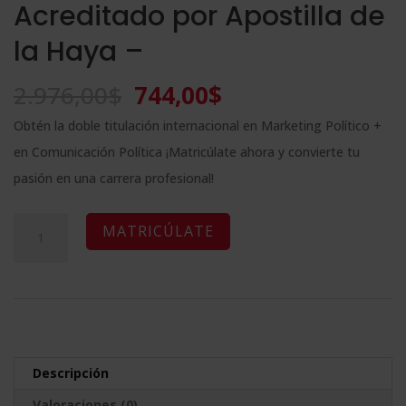
Acreditado por Apostilla de
la Haya –
El
El
2.976,00
$
744,00
$
precio
precio
Obtén la doble titulación internacional en Marketing Político +
original
actual
en Comunicación Política ¡Matricúlate ahora y convierte tu
era:
es:
pasión en una carrera profesional!
2.976,00$.
744,00$.
Maestría
A
MATRICÚLATE
Internacional
l
en
t
Marketing
e
Político
r
+
n
Descripción
Maestría
a
Valoraciones (0)