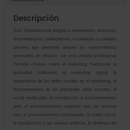
Internacional
t
en
i
Descripción
Comunicación
v
Política
e
Esta Titulación está dirigida a empresarios, directivos,
-
:
emprendedores, trabajadores, estudiantes y cualquier
Doble
persona que pretenda adquirir los conocimientos
Titulación
necesarios en relación con este ámbito profesional.
-
Permite conocer sobre el marketing tradicional, la
Diploma
publicidad tradicional, el marketing digital, la
Acreditado
importancia de las redes sociales en el marketing, el
por
funcionamiento de las principales redes sociales, el
Apostilla
social media plan, la introducción al posicionamiento
de
web, el posicionamiento orgánico: seo, las técnicas
la
seo, el posicionamiento patrocinado, el orden social,
Haya
la introducción a las ciencias políticas, la dinámica del
-