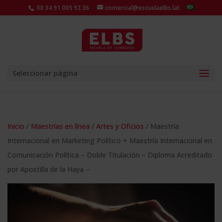
00 34 91 005 92 36
comercial@escuelaelbs.lat
Seleccionar página
Inicio
/
Maestrías en línea
/
Artes y Oficios
/ Maestría
Internacional en Marketing Político + Maestría Internacional en
Comunicación Política – Doble Titulación – Diploma Acreditado
por Apostilla de la Haya –