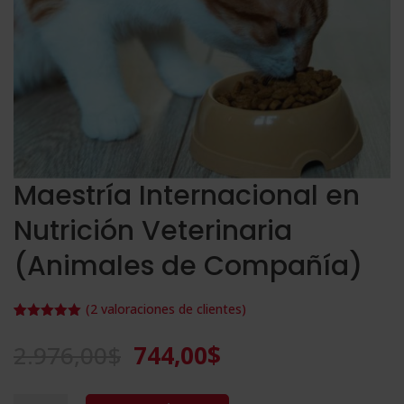
Maestría Internacional en
Nutrición Veterinaria
(Animales de Compañía)
(
2
valoraciones de clientes)
Valorado
2
con
5.00
de
El
El
2.976,00
$
744,00
$
5 en base
a
precio
precio
valoracione
s de