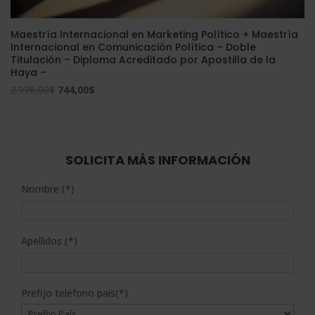
Maestría Internacional en Marketing Político + Maestría
Internacional en Comunicación Política – Doble
Titulación – Diploma Acreditado por Apostilla de la
Haya –
El
El
2.976,00
$
744,00
$
precio
precio
original
actual
era:
es:
2.976,00$.
744,00$.
SOLICITA MÁS INFORMACIÓN
Nombre (*)
Apellidos (*)
Prefijo teléfono país(*)