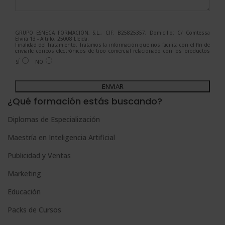
GRUPO ESNECA FORMACIÓN, S.L., CIF: B25825357, Domicilio: C/ Comtessa
Elvira 13 - Altillo, 25008 Lleida.
Finalidad del Tratamiento: Tratamos la información que nos facilita con el fin de
enviarle correos electrónicos de tipo comercial relacionado con los productos
ofrecidos y otros tipo de productos que fueran de su interés.
SÍ
NO
Legitimación del tratamiento: Consentimiento del interesado.
Derechos: Puede ejercitar sus derechos identificándose suficientemente,
dirigiéndose a la dirección admin@grupoesneca.com.
A
Para más información consulte nuestra Política de Privacidad.
Desea recibir información comercial (vía telefónica y/o email):
l
¿Qué formación estás buscando?
t
Diplomas de Especialización
e
Maestría en Inteligencia Artificial
r
n
Publicidad y Ventas
a
Marketing
t
Educación
i
Packs de Cursos
v