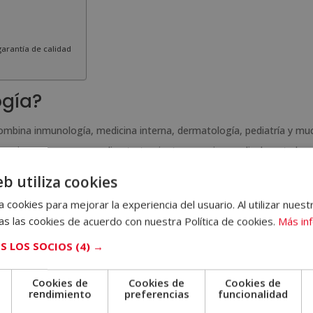
garantía de calidad
ogía?
combina inmunología, medicina interna, dermatología, pediatría y mu
vestiga causas, personaliza tratamientos y mejora radicalmente la c
n en esta área
, tendrás acceso a oportunidades laborales en hospit
eb utiliza cookies
der a una demanda creciente en todo el mundo.
 cookies para mejorar la experiencia del usuario. Al utilizar nuest
s las cookies de acuerdo con nuestra Política de cookies.
Más in
 nuestra escuela ofrecemos la
Maestría Internacional en Alergolo
 esenciales de la disciplina, sino que ofrece una metodología 100% o
S LOS SOCIOS
(4) →
 ventajas de estudiar en ELBS son:
Cookies de
Cookies de
Cookies de
nde quieras.
e
rendimiento
preferencias
funcionalidad
a completar el programa (prorrogable).