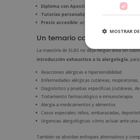
Diploma con Apostilla de La Haya
: válido y 
Tutorías personalizadas
y clases en directo p
Precio accesible
: actualmente con una
promoc
MOSTRAR DE
Un temario completo y actua
La maestría de ELBS no deja ningún área sin cubri
introducción exhaustiva a la alergología
, par
Reacciones alérgicas e hipersensibilidad
Enfermedades alérgicas cutáneas, respiratorias, 
Diagnóstico y pruebas específicas (cutáneas, de 
Tratamiento farmacológico e inmunoterapia
Alergia a medicamentos y alimentos
Casos especiales: niños, embarazadas, deportis
Urgencias alergológicas: cómo actuar ante una a
También se abordan enfoques alternativos y comp