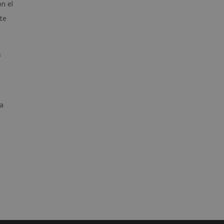
n el
te
s
ta