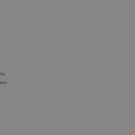
ía,
een