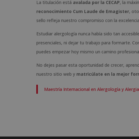
La titulación está
avalada por la CECAP
, la máxi
reconocimiento Cum Laude de Emagister
, ot
sello refleja nuestro compromiso con la excelencia
Estudiar alergología nunca había sido tan accesibl
presenciales, ni dejar tu trabajo para formarte. Co
puedes empezar hoy mismo un camino profesional 
No dejes pasar esta oportunidad de crecer, aprende
nuestro sitio web y
matricúlate en la mejor fo
Maestría Internacional en Alergología y Alergi