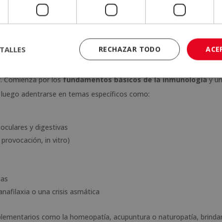
reconocido en países firmantes del convenio.
ara resolver dudas y profundizar conocimientos.
ión especial de $744 USD
, frente al valor original de $2976 USD.
TALLES
RECHAZAR TODO
ACE
lizado
r. Comienza por los
fundamentos básicos de la inmunología
y u
a luego adentrarse en temas específicos como:
oculares y digestivas
provocación, in vitro)
tas
nafilaxia o una crisis asmática
lementarios como la homeopatía, acupuntura o naturopatía, brind