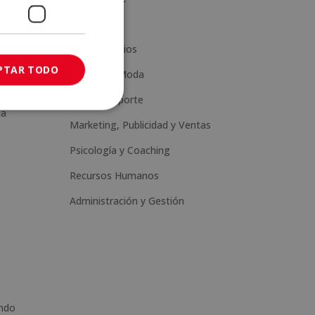
Ciencia
Artes y Oficios
PTAR TODO
Estética y Moda
Salud y Deporte
na
Marketing, Publicidad y Ventas
Psicología y Coaching
Recursos Humanos
Administración y Gestión
ando