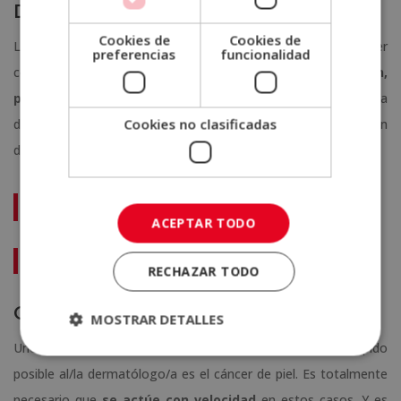
Dermatitis
Cookies de
Cookies de
La dermatitis causa una irritación en la piel que puede tener
preferencias
funcionalidad
como consecuencias:
sequedad, sarpullidos, irritación,
picazón, costras
y otras muchas formas. Visitar a un/a
Cookies no clasificadas
dermatólogo/a lo más pronto posible puede facilitarte un
diagnóstico y tratamiento efectivo contra esta afección.
Te puede interesar:
ACEPTAR TODO
Aprende las causas de la dermatitis por estrés
RECHAZAR TODO
Cáncer de piel
MOSTRAR DETALLES
Uno de los factores más importantes para asistir lo más rápido
posible al/la dermatólogo/a es el cáncer de piel. Es totalmente
necesario que
se actúe con velocidad
en estos casos. Y es