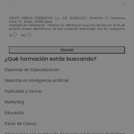
GRUPO ESNECA FORMACIÓN, S.L., CIF: B25825357, Domicilio: C/ Comtessa
Elvira 13 - Altillo, 25008 Lleida.
Finalidad del Tratamiento: Tratamos la información que nos facilita con el fin de
enviarle correos electrónicos de tipo comercial relacionado con los productos
ofrecidos y otros tipo de productos que fueran de su interés.
SÍ
NO
Legitimación del tratamiento: Consentimiento del interesado.
Derechos: Puede ejercitar sus derechos identificándose suficientemente,
dirigiéndose a la dirección admin@grupoesneca.com.
A
Para más información consulte nuestra Política de Privacidad.
Desea recibir información comercial (vía telefónica y/o email):
l
¿Qué formación estás buscando?
t
Diplomas de Especialización
e
Maestría en Inteligencia Artificial
r
n
Publicidad y Ventas
a
Marketing
t
Educación
i
Packs de Cursos
v
e