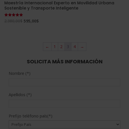
Maestría Internacional Experto en Movilidad Urbana
Sostenible y Transporte Inteligente
El
El
2.380,00
$
595,00
$
Valorado
con
precio
precio
5.00
de 5
original
actual
era:
es:
←
1
2
3
4
→
2.380,00$.
595,00$.
SOLICITA MÁS INFORMACIÓN
Nombre (*)
Apellidos (*)
Prefijo teléfono país(*)