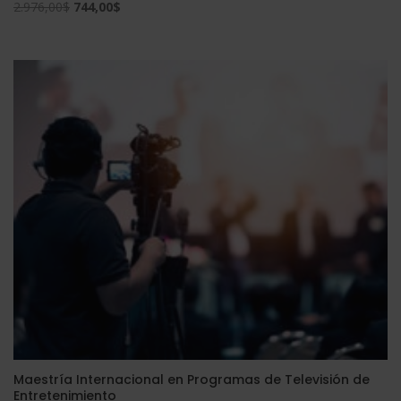
El
El
2.976,00
$
744,00
$
precio
precio
original
actual
era:
es:
2.976,00$.
744,00$.
Maestría Internacional en Programas de Televisión de
Entretenimiento