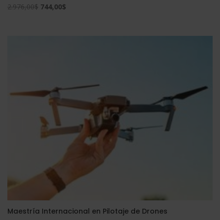
El
El
2.976,00
$
744,00
$
Valorado
con
precio
precio
5.00
de 5
original
actual
era:
es:
2.976,00$.
744,00$.
Maestría Internacional en Pilotaje de Drones