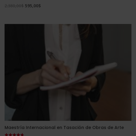
El
El
2.380,00
$
595,00
$
precio
precio
original
actual
era:
es:
2.380,00$.
595,00$.
Maestría Internacional en Tasación de Obras de Arte