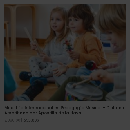
original
actual
era:
es:
2.400,00$.
600,00$.
Maestría Internacional en Pedagogía Musical – Diploma
Acreditado por Apostilla de la Haya
El
El
2.380,00
$
595,00
$
precio
precio