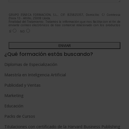
GRUPO ESNECA FORMACIÓN, S.L., CIF: B25825357, Domicilio: C/ Comtessa
Elvira 13 - Altillo, 25008 Lleida.
Finalidad del Tratamiento: Tratamos la información que nos facilita con el fin de
enviarle correos electrónicos de tipo comercial relacionado con los productos
ofrecidos y otros tipo de productos que fueran de su interés.
SÍ
NO
Legitimación del tratamiento: Consentimiento del interesado.
Derechos: Puede ejercitar sus derechos identificándose suficientemente,
dirigiéndose a la dirección admin@grupoesneca.com.
A
Para más información consulte nuestra Política de Privacidad.
Desea recibir información comercial (vía telefónica y/o email):
l
¿Qué formación estás buscando?
t
Diplomas de Especialización
e
Maestría en Inteligencia Artificial
r
n
Publicidad y Ventas
a
Marketing
t
Educación
i
Packs de Cursos
v
e
Titulaciones con certificado de la Harvard Business Publishing