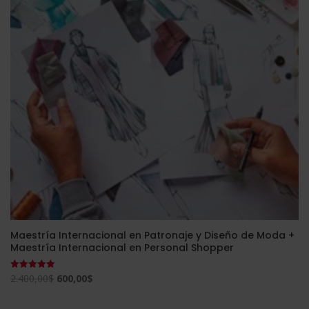
2.380,00$.
595,00$.
Maestría Internacional en Patronaje y Diseño de Moda +
Maestría Internacional en Personal Shopper
El
El
2.400,00
$
600,00
$
Valorado
con
precio
precio
5.00
de 5