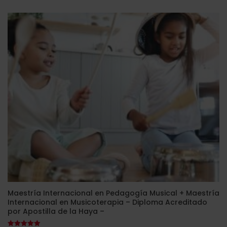
original
actual
era:
es:
2.380,00$.
595,00$.
Maestría Internacional en Pedagogía Musical + Maestría
Internacional en Musicoterapia – Diploma Acreditado
por Apostilla de la Haya –