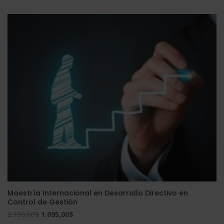
original
actual
era:
es:
3.560,00$.
890,00$.
Maestría Internacional en Desarrollo Directivo en
Control de Gestión
El
El
2.190,00
$
1.095,00
$