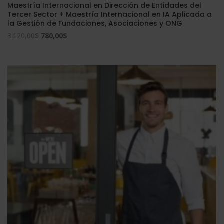
Maestría Internacional en Dirección de Entidades del
Tercer Sector + Maestría Internacional en IA Aplicada a
la Gestión de Fundaciones, Asociaciones y ONG
El
El
3.120,00
$
780,00
$
precio
precio
original
actual
era:
es:
3.120,00$.
780,00$.