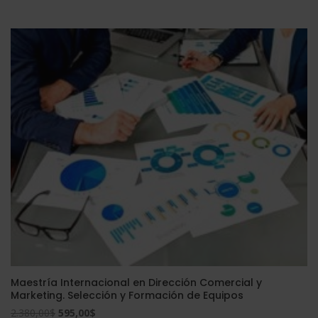
precio
precio
original
actual
era:
es:
2.190,00$.
1.095,00$.
Maestría Internacional en Dirección Comercial y
Marketing. Selección y Formación de Equipos
El
El
2.380,00
$
595,00
$