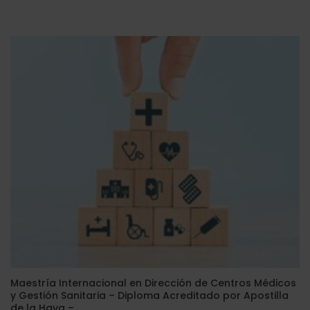
precio
precio
original
actual
era:
es:
2.380,00$.
595,00$.
Maestría Internacional en Dirección de Centros Médicos
y Gestión Sanitaria – Diploma Acreditado por Apostilla
de la Haya –