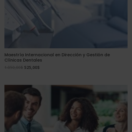
Maestría Internacional en Dirección y Gestión de
Clínicas Dentales
El
El
1.050,00
$
525,00
$
precio
precio
original
actual
era:
es:
1.050,00$.
525,00$.