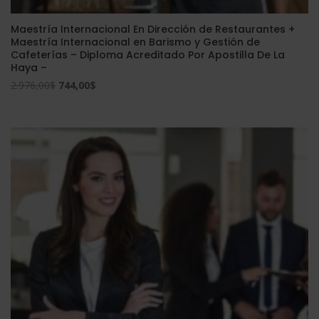
Maestría Internacional En Dirección de Restaurantes +
Maestría Internacional en Barismo y Gestión de
Cafeterías – Diploma Acreditado Por Apostilla De La
Haya –
El
El
2.976,00
$
744,00
$
precio
precio
original
actual
era:
es:
2.976,00$.
744,00$.