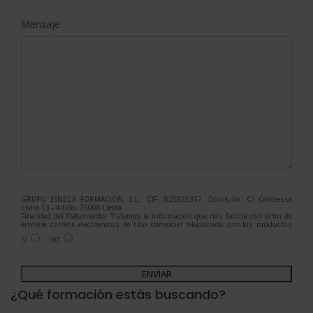
Mensaje
GRUPO ESNECA FORMACIÓN, S.L., CIF: B25825357, Domicilio: C/ Comtessa
Elvira 13 - Altillo, 25008 Lleida.
Finalidad del Tratamiento: Tratamos la información que nos facilita con el fin de
enviarle correos electrónicos de tipo comercial relacionado con los productos
ofrecidos y otros tipo de productos que fueran de su interés.
SÍ
NO
Legitimación del tratamiento: Consentimiento del interesado.
Derechos: Puede ejercitar sus derechos identificándose suficientemente,
dirigiéndose a la dirección admin@grupoesneca.com.
A
Para más información consulte nuestra Política de Privacidad.
Desea recibir información comercial (vía telefónica y/o email):
l
¿Qué formación estás buscando?
t