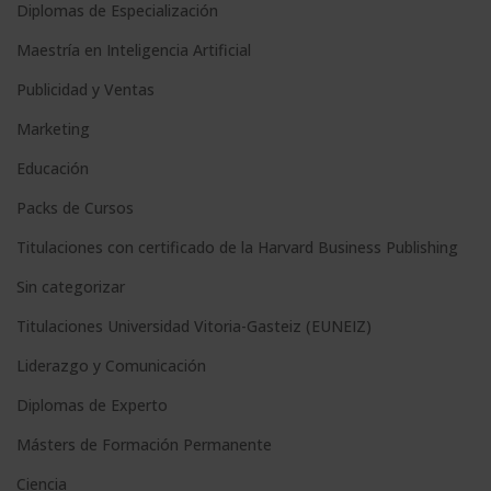
Diplomas de Especialización
e
Maestría en Inteligencia Artificial
r
n
Publicidad y Ventas
a
Marketing
t
Educación
i
Packs de Cursos
v
e
Titulaciones con certificado de la Harvard Business Publishing
:
Sin categorizar
Titulaciones Universidad Vitoria-Gasteiz (EUNEIZ)
Liderazgo y Comunicación
Diplomas de Experto
Másters de Formación Permanente
Ciencia