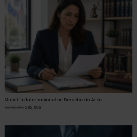
Maestría Internacional en Derecho de Asilo
El
El
2.380,00
$
595,00
$
precio
precio
original
actual
era:
es:
2.380,00$.
595,00$.