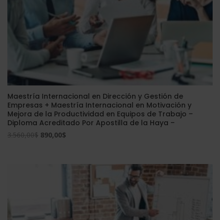
Maestría Internacional en Dirección y Gestión de
Empresas + Maestría Internacional en Motivación y
Mejora de la Productividad en Equipos de Trabajo –
Diploma Acreditado Por Apostilla de la Haya –
El
El
3.560,00
$
890,00
$
precio
precio
original
actual
era:
es:
3.560,00$.
890,00$.