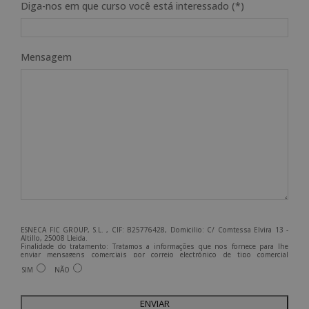
Diga-nos em que curso você está interessado (*)
Mensagem
ESNECA FIC GROUP, S.L. , CIF: B25776428, Domicilio: C/ Comtessa Elvira 13 -
Altillo, 25008 Lleida.
Finalidade do tratamento: Tratamos a informações que nos fornece para lhe
enviar mensagens comerciais por correio electrónico de tipo comercial
relacionadas com os produtos oferecidos e outros produtos que possam ser do
SIM
NÃO
seu interesse.
Legitimação do tratamento: Consentimento do interessado.
Direitos: Pode exercer os seus direitos identificando-se suficientemente e
A
contactando-nos para o endereço admin@grupoesneca.com.
Para mais informações, consulte a nossa Política de Privacidade.