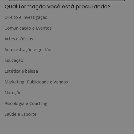
Deseja receber informação comercial (por telefone e/ou correio electrónico):
l
Qual formação você está procurando?
t
Direito e investigação
e
Comunicação e Eventos
r
n
Artes e Ofícios
a
Administração e gestão
t
Educação
i
Estética e beleza
v
e
Marketing, Publicidade e Vendas
:
Nutrição
Psicologia e Coaching
Saúde e Esporte