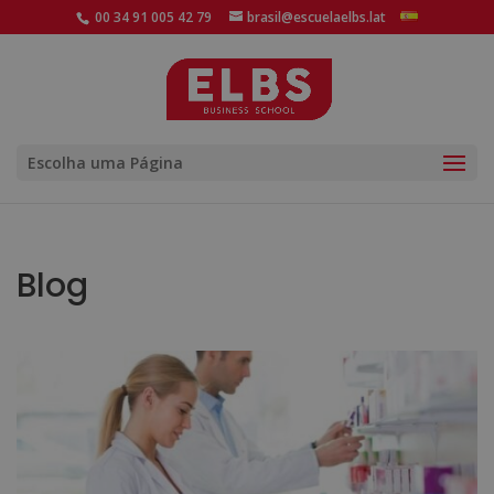
00 34 91 005 42 79
brasil@escuelaelbs.lat
Escolha uma Página
Blog