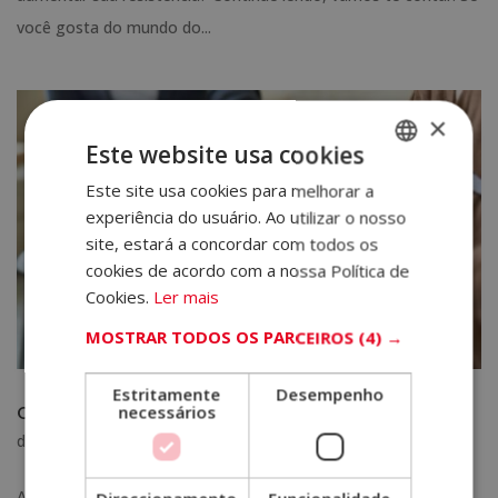
você gosta do mundo do...
×
Este website usa cookies
Este site usa cookies para melhorar a
SPANISH
experiência do usuário. Ao utilizar o nosso
PORTUGUESE
site, estará a concordar com todos os
cookies de acordo com a nossa Política de
Cookies.
Ler mais
MOSTRAR TODOS OS PARCEIROS
(4) →
Estritamente
Desempenho
O que faz um psicólogo holístico?
necessários
dez 24, 2024
|
Psicologia e Coaching
A psicologia holística baseia-se na integração do corpo, da