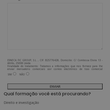
ESNECA FIC GROUP, S.L. , CIF: B25776428, Domicilio: C/ Comtessa Elvira 13 -
Altillo, 25008 Lleida.
Finalidade do tratamento: Tratamos a informações que nos fornece para lhe
enviar mensagens comerciais por correio electrónico de tipo comercial
relacionadas com os produtos oferecidos e outros produtos que possam ser do
SIM
NÃO
seu interesse.
Legitimação do tratamento: Consentimento do interessado.
Direitos: Pode exercer os seus direitos identificando-se suficientemente e
A
contactando-nos para o endereço admin@grupoesneca.com.
Para mais informações, consulte a nossa Política de Privacidade.
Deseja receber informação comercial (por telefone e/ou correio electrónico):
l
Qual formação você está procurando?
t
Direito e investigação
e