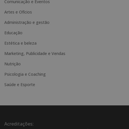
Comunicação e Eventos
r
n
Artes e Ofícios
a
Administração e gestão
t
Educação
i
Estética e beleza
v
e
Marketing, Publicidade e Vendas
:
Nutrição
Psicologia e Coaching
Saúde e Esporte
Acreditações: