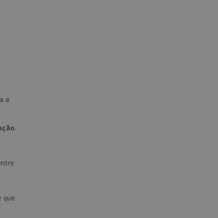
a a
ação
.
entre
e que