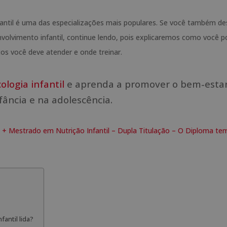
antil é uma das especializações mais populares. Se você também de
volvimento infantil, continue lendo, pois explicaremos como você 
itos você deve atender e onde treinar.
logia infantil
e aprenda a promover o bem-esta
nfância e na adolescência.
e + Mestrado em Nutrição Infantil – Dupla Titulação – O Diploma te
antil lida?