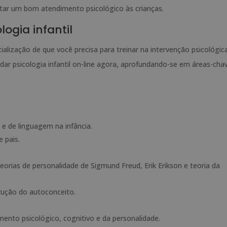
star um bom atendimento psicológico às crianças.
ogia infantil
lização de que você precisa para treinar na intervenção psicológic
ar psicologia infantil on-line agora, aprofundando-se em áreas-cha
 e de linguagem na infância.
 pais.
orias de personalidade de Sigmund Freud, Erik Erikson e teoria da
rução do autoconceito.
mento psicológico, cognitivo e da personalidade.