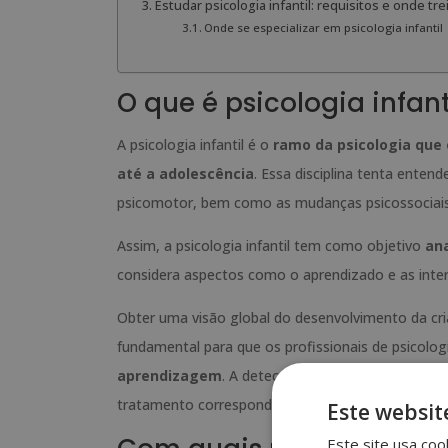
Estudar psicologia infantil: requisitos e onde tre
Onde se especializar em psicologia infantil
O que é psicologia infant
A psicologia infantil é o
ramo da psicologia que 
até a adolescência
. Essa disciplina tenta entend
psicomotor, bem como as mudanças psicossociais 
Assim, a psicologia infantil tem como objetivo
ana
considera aspectos como o aprendizado e as int
Obter uma visão global do desenvolvimento da cr
fundamental para que os profissionais de psicolog
aprendizagem
. A detecção desses distúrbios aju
tratamento correspondente.
Este websit
Este site usa coo