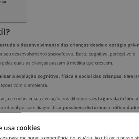
inar
il?
estuda o desenvolvimento das crianças desde o estágio pré-
er seu desenvolvimento socioafetivo, físico, cognitivo, perceptivo e
pelas quais as crianças passam à medida que crescem.
lisar a evolução cognitiva, física e social das crianças.
Para is
erações com o ambiente.
iança e conhecer sua evolução nos diferentes
estágios da infância
ia infantil possam diagnosticar
possíveis distúrbios e dificuldade
da a melhorar a qualidade de vida das crianças pequenas e a prescre
e usa cookies
kies para melhorar a experiência do usuário. Ao utilizar o nosso si