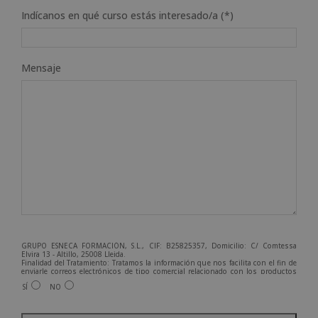
Indícanos en qué curso estás interesado/a (*)
Mensaje
GRUPO ESNECA FORMACIÓN, S.L., CIF: B25825357, Domicilio: C/ Comtessa
Elvira 13 - Altillo, 25008 Lleida.
Finalidad del Tratamiento: Tratamos la información que nos facilita con el fin de
enviarle correos electrónicos de tipo comercial relacionado con los productos
ofrecidos y otros tipo de productos que fueran de su interés.
SÍ
NO
Legitimación del tratamiento: Consentimiento del interesado.
Derechos: Puede ejercitar sus derechos identificándose suficientemente,
dirigiéndose a la dirección admin@grupoesneca.com.
A
Para más información consulte nuestra Política de Privacidad.