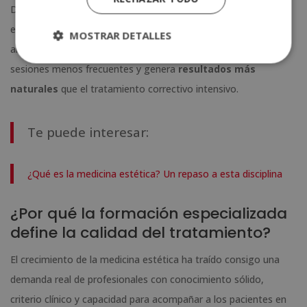
Desde una perspectiva clínica, el abordaje preventivo también
es más eficiente a largo plazo. Intervenir antes de que las
MOSTRAR DETALLES
arrugas se consoliden requiere menos producto, implica
sesiones menos frecuentes y genera
resultados más
naturales
que el tratamiento correctivo intensivo.
Te puede interesar:
¿Qué es la medicina estética? Un repaso a esta disciplina
¿Por qué la formación especializada
define la calidad del tratamiento?
El crecimiento de la medicina estética ha traído consigo una
demanda real de profesionales con conocimiento sólido,
criterio clínico y capacidad para acompañar a los pacientes en