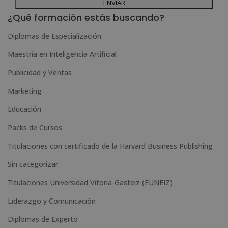
Desea recibir información comercial (vía telefónica y/o email):
l
¿Qué formación estás buscando?
t
Diplomas de Especialización
e
Maestría en Inteligencia Artificial
r
n
Publicidad y Ventas
a
Marketing
t
Educación
i
Packs de Cursos
v
e
Titulaciones con certificado de la Harvard Business Publishing
:
Sin categorizar
Titulaciones Universidad Vitoria-Gasteiz (EUNEIZ)
Liderazgo y Comunicación
Diplomas de Experto