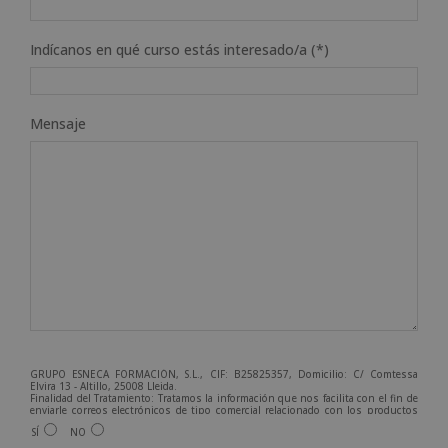
Indícanos en qué curso estás interesado/a (*)
Mensaje
GRUPO ESNECA FORMACIÓN, S.L., CIF: B25825357, Domicilio: C/ Comtessa
Elvira 13 - Altillo, 25008 Lleida.
Finalidad del Tratamiento: Tratamos la información que nos facilita con el fin de
enviarle correos electrónicos de tipo comercial relacionado con los productos
ofrecidos y otros tipo de productos que fueran de su interés.
SÍ
NO
Legitimación del tratamiento: Consentimiento del interesado.
Derechos: Puede ejercitar sus derechos identificándose suficientemente,