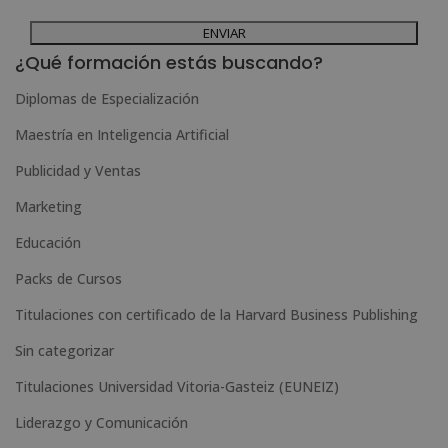
dirigiéndose a la dirección admin@grupoesneca.com.
A
Para más información consulte nuestra Política de Privacidad.
Desea recibir información comercial (vía telefónica y/o email):
l
¿Qué formación estás buscando?
t
Diplomas de Especialización
e
Maestría en Inteligencia Artificial
r
n
Publicidad y Ventas
a
Marketing
t
Educación
i
Packs de Cursos
v
e
Titulaciones con certificado de la Harvard Business Publishing
:
Sin categorizar
Titulaciones Universidad Vitoria-Gasteiz (EUNEIZ)
Liderazgo y Comunicación