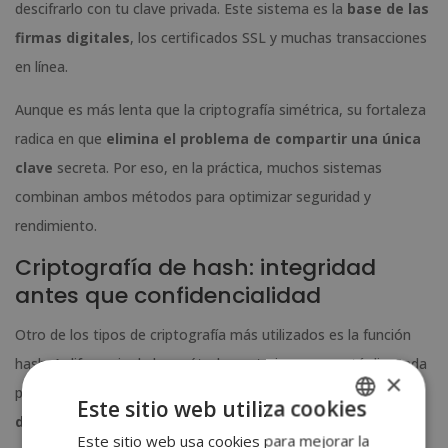
descifrarlo con tu clave privada. Este sistema es la
base de las
firmas digitales
, los certificados SSL y muchas transacciones
en línea.
Aunque es más lenta que la criptografía simétrica, su fortaleza
radica en que
elimina el problema de compartir una única
clave
secreta. Por eso, en la práctica, muchos sistemas
combinan ambos métodos para optimizar seguridad y
rendimiento.
Criptografía de hash: integridad
antes que confidencialidad
Otro de los tipos de criptografía más utilizados es la función
hash. A diferencia de los métodos anteriores, no está diseñada
×
para descifrar información, sino para
generar una huella
Este sitio web utiliza cookies
digital única
de un conjunto de datos.
Este sitio web usa cookies para mejorar la
SPANISH