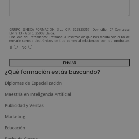
GRUPO ESNECA FORMACIÓN, S.L., CIF: B25825357, Domicilio: C/ Comtessa
Elvira 13 - Altillo, 25008 Lleida.
Finalidad del Tratamiento: Tratamos la información que nos facilita con el fin de
enviarle correos electrónicos de tipo comercial relacionado con los productos
ofrecidos y otros tipo de productos que fueran de su interés.
SÍ
NO
Legitimación del tratamiento: Consentimiento del interesado.
Derechos: Puede ejercitar sus derechos identificándose suficientemente,
dirigiéndose a la dirección admin@grupoesneca.com.
A
Para más información consulte nuestra Política de Privacidad.
Desea recibir información comercial (vía telefónica y/o email):
l
¿Qué formación estás buscando?
t
Diplomas de Especialización
e
Maestría en Inteligencia Artificial
r
n
Publicidad y Ventas
a
Marketing
t
Educación
i
Packs de Cursos