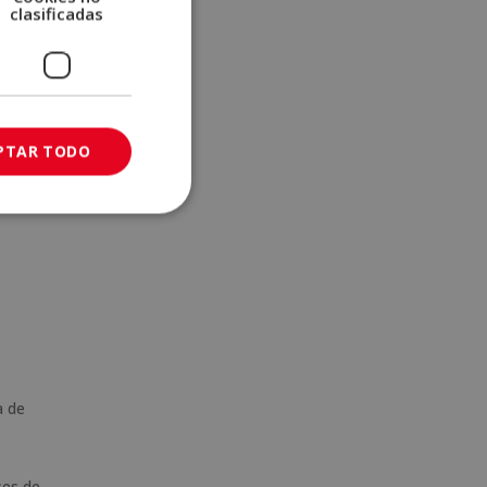
clasificadas
, el
PTAR TODO
les”
a de
ses de