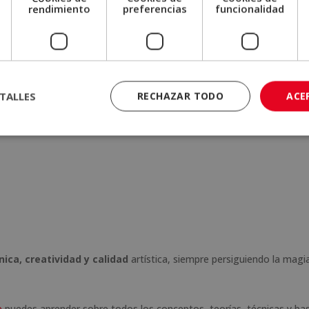
e
rendimiento
preferencias
funcionalidad
primera, el artista
nace
con un don o talento especial. En la segunda
TALLES
RECHAZAR TODO
ACE
to se han quedado en el camino, mientras que otros menos “especia
entonces para hacer un artista
? De manera general:
nica, creatividad y calidad
artística, siempre persiguiendo la magi
e
puedes aprender sobre todos los conceptos, teorías, técnicas y ba