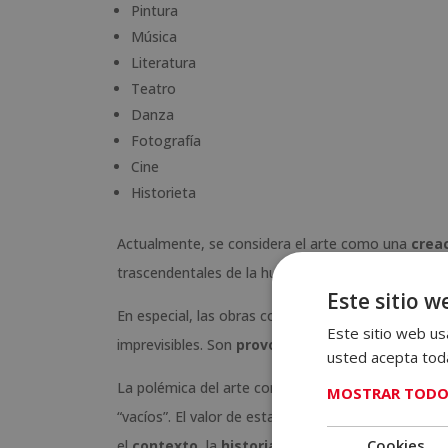
Pintura
Música
Literatura
Teatro
Danza
Fotografía
Cine
Historieta
Actualmente, se considera el arte como una
creac
trascendentales de la humanidad. Aunque no siemp
Este sitio w
En especial, las obras contemporáneas han sufrido 
Este sitio web usa
imprevisibles. Son
provocadoras, conceptuales
y
usted acepta toda
La polémica del arte contemporáneo surge de obra
MOSTRAR TODO
“vacíos”. El valor de estas obras no es ni el plátano,
Cookies
el
contexto,
la
historia detrás de la obra
, que 