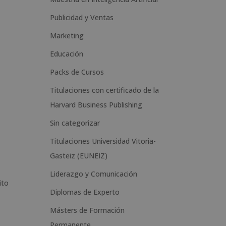
n
Publicidad y Ventas
a
t
Marketing
i
Educación
v
Packs de Cursos
e
Titulaciones con certificado de la
:
Harvard Business Publishing
Sin categorizar
Titulaciones Universidad Vitoria-
Gasteiz (EUNEIZ)
Liderazgo y Comunicación
ito
Diplomas de Experto
Másters de Formación
Permanente