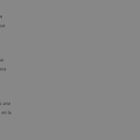
n
que
ue
era
Es una
 en la