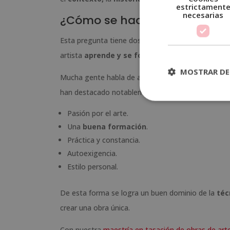
estrictament
necesarias
¿Cómo se hace un artista?
Esta pregunta tiene dos posturas conocidas. En la 
artista
aprende y se forma
.
MOSTRAR DE
Mucha gente habla de artistas que teniendo talen
han destacado notablemente. ¿
Qué se necesita 
Pasión por el arte.
Una
buena formación
.
Práctica y constancia.
Autoexigencia.
Estilo personal.
De esta forma se logra un buen dominio de la
téc
crear una obra única.
Con nuestra
maestría en tasación de obras de art