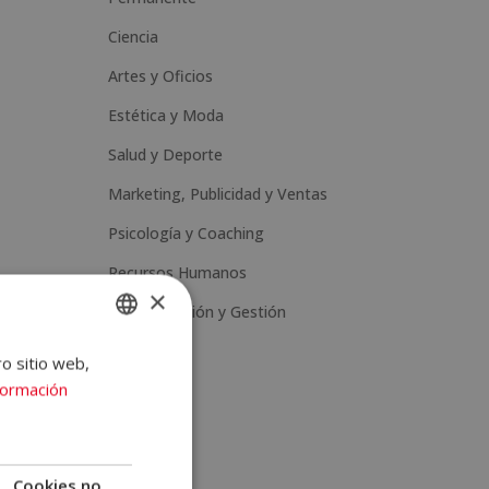
Ciencia
Artes y Oficios
Estética y Moda
Salud y Deporte
Marketing, Publicidad y Ventas
Psicología y Coaching
Recursos Humanos
×
Administración y Gestión
ro sitio web,
SPANISH
formación
PORTUGUESE
tá en
Cookies no