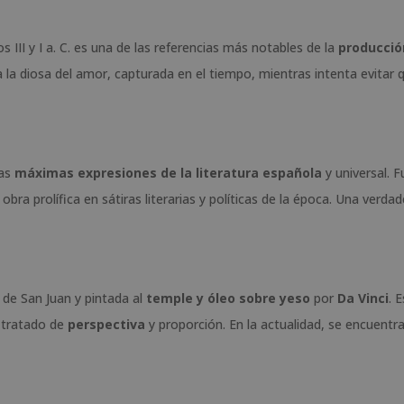
os III y I a. C. es una de las referencias más notables de la
producció
a la diosa del amor, capturada en el tiempo, mientras intenta evitar 
las
máximas expresiones de la literatura española
y universal. F
bra prolífica en sátiras literarias y políticas de la época. Una verdad
 de San Juan y pintada al
temple y óleo sobre yeso
por
Da Vinci
. 
n tratado de
perspectiva
y proporción. En la actualidad, se encuentra