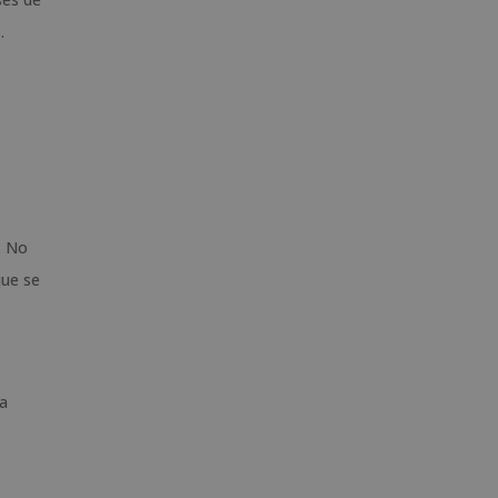
.
. No
que se
la