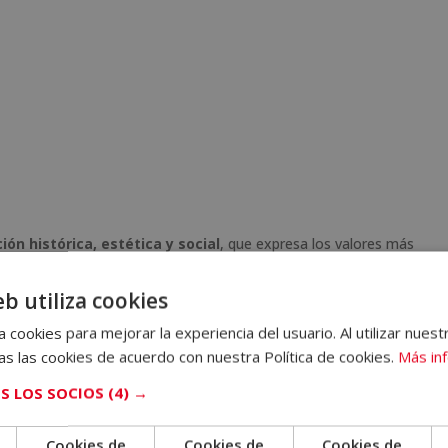
ión histórica, estética y social
, que expresa los valores más
re es así.
eb utiliza cookies
críticas y deconstrucción, pues representan versiones más libres e
 cookies para mejorar la experiencia del usuario. Al utilizar nuest
 menos vinculadas con la tradición histórica.
s las cookies de acuerdo con nuestra Política de cookies.
Más in
s como el banano en la pared de Maurizio Cattelan o los cuadros
S LOS SOCIOS
(4) →
 ni los lienzos, sino la
inversión realizada por la obra
. Su valor es
Cookies de
Cookies de
Cookies de
les otorga un estatus diferente y los eleva al nivel de arte.