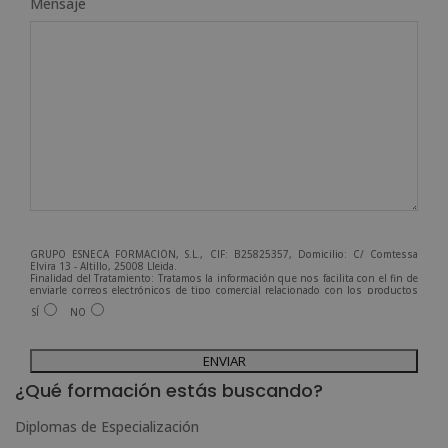
Mensaje
GRUPO ESNECA FORMACIÓN, S.L., CIF: B25825357, Domicilio: C/ Comtessa
Elvira 13 - Altillo, 25008 Lleida.
Finalidad del Tratamiento: Tratamos la información que nos facilita con el fin de
enviarle correos electrónicos de tipo comercial relacionado con los productos
ofrecidos y otros tipo de productos que fueran de su interés.
SÍ
NO
Legitimación del tratamiento: Consentimiento del interesado.
Derechos: Puede ejercitar sus derechos identificándose suficientemente,
dirigiéndose a la dirección admin@grupoesneca.com.
A
Para más información consulte nuestra Política de Privacidad.
Desea recibir información comercial (vía telefónica y/o email):
l
¿Qué formación estás buscando?
t
Diplomas de Especialización
e