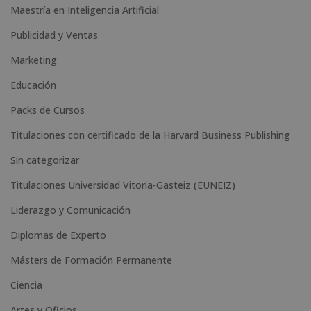
Maestría en Inteligencia Artificial
r
n
Publicidad y Ventas
a
Marketing
t
Educación
i
Packs de Cursos
v
e
Titulaciones con certificado de la Harvard Business Publishing
:
Sin categorizar
Titulaciones Universidad Vitoria-Gasteiz (EUNEIZ)
Liderazgo y Comunicación
Diplomas de Experto
Másters de Formación Permanente
Ciencia
Artes y Oficios