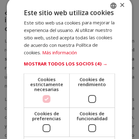
×
¿Cuáles son los sistemas que
Este sitio web utiliza cookies
intervienen en la nutrición de los
Este sitio web usa cookies para mejorar la
SPANISH
animales?
experiencia del usuario. Al utilizar nuestro
PORTUGUESE
sitio web, usted acepta todas las cookies
La obtención de nutrientes por parte de los animales suelen
de acuerdo con nuestra Política de
requerir de la intervención de 4 procesos principales:
el
cookies.
Más información
sistema digestivo, el sistema circulatorio, el sistema
MOSTRAR TODOS LOS SOCIOS
(4) →
respiratorio y, finalmente, el sistema excretor
. Se trata de
un reparto prácticamente universal que comparte la inmensa
Cookies
Cookies de
estrictamente
rendimiento
mayoría de los animales.
necesarias
La variación la encontramos, no obstante, en los órganos
concretos que forman parte de cada uno de estos sistemas. La
Cookies de
Cookies de
composición de una cangrejo es muy distinta de la de un perro,
preferencias
funcionalidad
y el sistema digestivo de una vaca poco o nada tiene qué ver
con el de una mosca. Cuando elaboremos un plan dietético