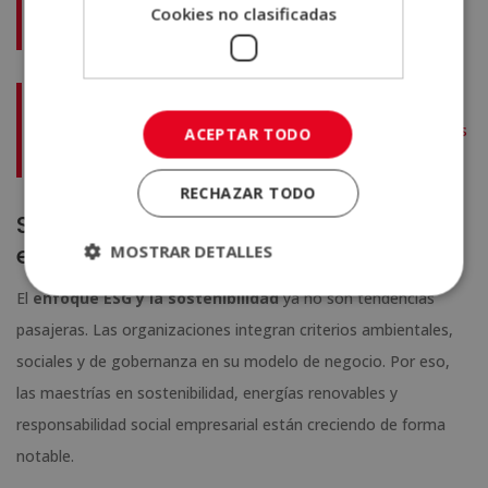
Cookies no clasificadas
con nuestra maestría online.
Maestría Internacional en Contabilidad + Experto SAP en
Finanzas y Tesorería (Con Certificado de Finance Essentials
ACEPTAR TODO
de la Harvard Business Publishing)
RECHAZAR TODO
Sostenibilidad y responsabilidad
empresarial
MOSTRAR DETALLES
El
enfoque ESG y la sostenibilidad
ya no son tendencias
pasajeras. Las organizaciones integran criterios ambientales,
sociales y de gobernanza en su modelo de negocio. Por eso,
las maestrías en sostenibilidad, energías renovables y
responsabilidad social empresarial están creciendo de forma
notable.