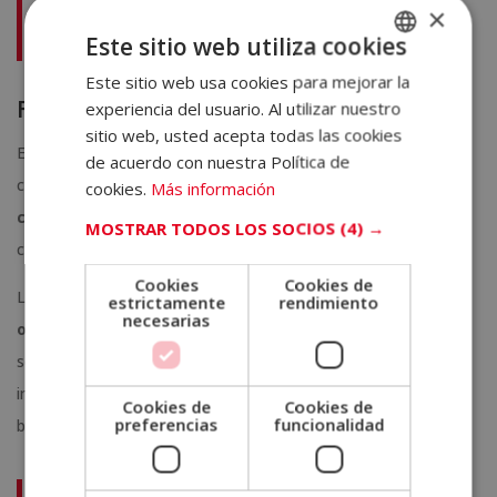
×
Maestría Internacional en Marketing Online, SEO y
Este sitio web utiliza cookies
Posicionamiento en Buscadores
Este sitio web usa cookies para mejorar la
SPANISH
Finanzas y gestión de inversiones
experiencia del usuario. Al utilizar nuestro
PORTUGUESE
sitio web, usted acepta todas las cookies
En contextos económicos cambiantes, la gestión financiera
de acuerdo con nuestra Política de
cobra aún más relevancia. Las
maestrías en finanzas
cookies.
Más información
corporativas
, gestión de riesgos e inversiones forman parte
MOSTRAR TODOS LOS SOCIOS
(4) →
constante del ranking de maestrías más demandadas en 2026.
Cookies
Cookies de
Los perfiles con capacidad para
analizar mercados,
estrictamente
rendimiento
necesarias
optimizar recursos y diseñar estrategias
de inversión
sólida tienen ventajas competitivas claras. Bancos, fondos de
inversión, startups tecnológicas y grandes corporaciones
Cookies de
Cookies de
preferencias
funcionalidad
buscan expertos financieros con visión estratégica.
Conviértete en un profesional del tema