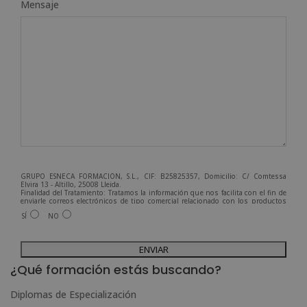
Mensaje
GRUPO ESNECA FORMACIÓN, S.L., CIF: B25825357, Domicilio: C/ Comtessa
Elvira 13 - Altillo, 25008 Lleida.
Finalidad del Tratamiento: Tratamos la información que nos facilita con el fin de
enviarle correos electrónicos de tipo comercial relacionado con los productos
ofrecidos y otros tipo de productos que fueran de su interés.
SÍ
NO
Legitimación del tratamiento: Consentimiento del interesado.
Derechos: Puede ejercitar sus derechos identificándose suficientemente,
dirigiéndose a la dirección admin@grupoesneca.com.
A
Para más información consulte nuestra Política de Privacidad.
Desea recibir información comercial (vía telefónica y/o email):
l
¿Qué formación estás buscando?
t
Diplomas de Especialización
e