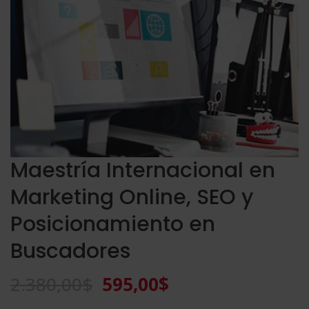
Maestría Internacional en
Marketing Online, SEO y
Posicionamiento en
Buscadores
El
El
2.380,00
$
595,00
$
precio
precio