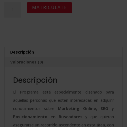
original
actual
Maestría
A
MATRICÚLATE
era:
es:
Internacional
l
2.380,00$.
595,00$.
en
t
Marketing
e
Online,
r
SEO
n
Descripción
y
a
Valoraciones (0)
Posicionamiento
t
en
i
Descripción
Buscadores
v
cantidad
e
El Programa está especialmente diseñado para
:
aquellas personas que estén interesadas en adquirir
conocimientos sobre
Marketing Online, SEO y
Posicionamiento en Buscadores
y que quieran
asegurarse un recorrido ascendente en esta área, con