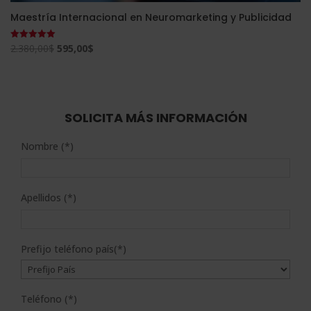
Maestría Internacional en Neuromarketing y Publicidad
El
El
2.380,00
$
595,00
$
Valorado
con
precio
precio
5.00
de 5
original
actual
era:
es:
2.380,00$.
595,00$.
SOLICITA MÁS INFORMACIÓN
Nombre (*)
Apellidos (*)
Prefijo teléfono país(*)
Teléfono (*)