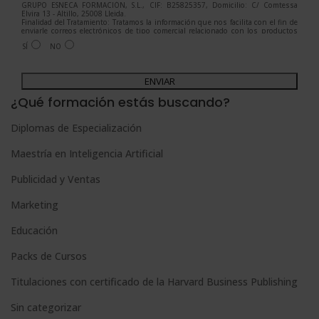
GRUPO ESNECA FORMACIÓN, S.L., CIF: B25825357, Domicilio: C/ Comtessa
Elvira 13 - Altillo, 25008 Lleida.
Finalidad del Tratamiento: Tratamos la información que nos facilita con el fin de
enviarle correos electrónicos de tipo comercial relacionado con los productos
ofrecidos y otros tipo de productos que fueran de su interés.
SÍ
NO
Legitimación del tratamiento: Consentimiento del interesado.
Derechos: Puede ejercitar sus derechos identificándose suficientemente,
dirigiéndose a la dirección admin@grupoesneca.com.
A
Para más información consulte nuestra Política de Privacidad.
Desea recibir información comercial (vía telefónica y/o email):
l
¿Qué formación estás buscando?
t
Diplomas de Especialización
e
Maestría en Inteligencia Artificial
r
n
Publicidad y Ventas
a
Marketing
t
Educación
i
Packs de Cursos
v
e
Titulaciones con certificado de la Harvard Business Publishing
:
Sin categorizar