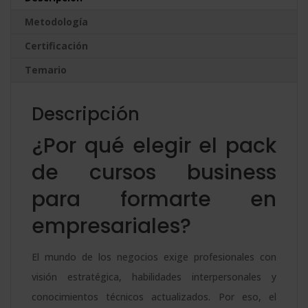
Dirección
a
Metodología
de
t
Empresas
Certificación
i
+
v
Temario
Diplomado
e
en
:
Descripción
Neuromarketing
¿Por qué elegir el pack
y
Publicidad
de cursos business
+
para formarte en
Diplomado
empresariales?
en
Recursos
El mundo de los negocios exige profesionales con
Humanos
visión estratégica, habilidades interpersonales y
cantidad
conocimientos técnicos actualizados. Por eso, el