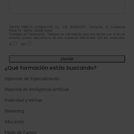
GRUPO ESNECA FORMACIÓN, S.L., CIF: B25825357, Domicilio: C/ Comtessa
Elvira 13 - Altillo, 25008 Lleida.
Finalidad del Tratamiento: Tratamos la información que nos facilita con el fin de
enviarle correos electrónicos de tipo comercial relacionado con los productos
ofrecidos y otros tipo de productos que fueran de su interés.
SÍ
NO
Legitimación del tratamiento: Consentimiento del interesado.
Derechos: Puede ejercitar sus derechos identificándose suficientemente,
dirigiéndose a la dirección admin@grupoesneca.com.
A
Para más información consulte nuestra Política de Privacidad.
Desea recibir información comercial (vía telefónica y/o email):
l
¿Qué formación estás buscando?
t
Diplomas de Especialización
e
Maestría en Inteligencia Artificial
r
n
Publicidad y Ventas
a
Marketing
t
Educación
i
Packs de Cursos
v