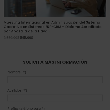
Maestría Internacional en Administración del Sistema
Operativo en Sistemas ERP-CRM – Diploma Acreditado
por Apostilla de la Haya –
El
El
2.380,00
$
595,00
$
precio
precio
original
actual
era:
es:
2.380,00$.
595,00$.
SOLICITA MÁS INFORMACIÓN
Nombre (*)
Apellidos (*)
Prefijo teléfono país(*)