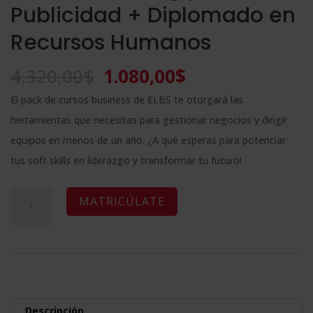
Publicidad + Diplomado en
Recursos Humanos
El
El
4.320,00
$
1.080,00
$
precio
precio
El pack de cursos business de ELBS te otorgará las
original
actual
herramientas que necesitas para gestionar negocios y dirigir
era:
es:
equipos en menos de un año. ¿A qué esperas para potenciar
4.320,00$.
1.080,00$.
tus soft skills en liderazgo y transformar tu futuro!
Pack
A
MATRICÚLATE
Business:
l
Diplomado
t
en
e
Administración
r
y
n
Descripción