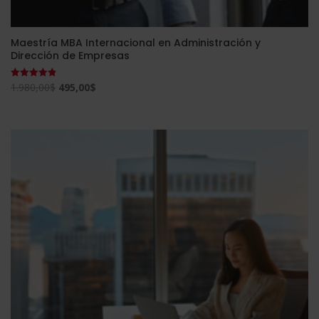
Maestría MBA Internacional en Administración y
Dirección de Empresas
El
El
1.980,00
$
495,00
$
Valorado
con
precio
precio
4.88
de 5
original
actual
era:
es:
1.980,00$.
495,00$.