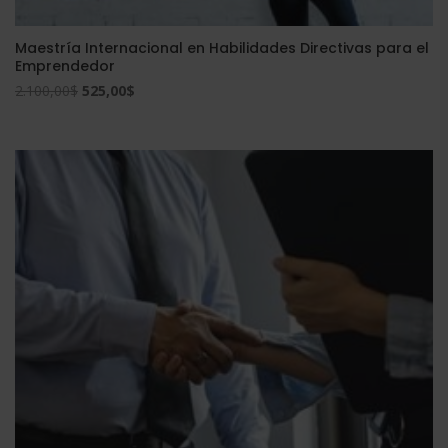
Maestría Internacional en Habilidades Directivas para el
Emprendedor
El
El
2.100,00
$
525,00
$
precio
precio
original
actual
era:
es:
2.100,00$.
525,00$.