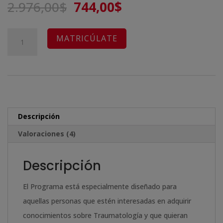
El
El
2.976,00
$
744,00
$
5 en base
a
precio
precio
valoracione
s de
original
actual
Maestría
clientes
A
MATRICÚLATE
era:
es:
Internacional
l
2.976,00$.
744,00$.
Experto
t
en
e
Traumatología
r
-
n
Descripción
Diploma
a
Valoraciones (4)
Acreditado
t
por
i
Descripción
Apostilla
v
de
e
El Programa está especialmente diseñado para
la
:
aquellas personas que estén interesadas en adquirir
Haya
conocimientos sobre Traumatología y que quieran
-