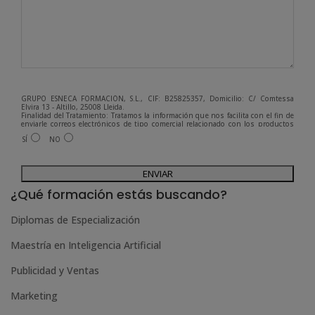
GRUPO ESNECA FORMACIÓN, S.L., CIF: B25825357, Domicilio: C/ Comtessa
Elvira 13 - Altillo, 25008 Lleida.
Finalidad del Tratamiento: Tratamos la información que nos facilita con el fin de
enviarle correos electrónicos de tipo comercial relacionado con los productos
ofrecidos y otros tipo de productos que fueran de su interés.
SÍ
NO
Legitimación del tratamiento: Consentimiento del interesado.
Derechos: Puede ejercitar sus derechos identificándose suficientemente,
dirigiéndose a la dirección admin@grupoesneca.com.
A
Para más información consulte nuestra Política de Privacidad.
Desea recibir información comercial (vía telefónica y/o email):
l
¿Qué formación estás buscando?
t
Diplomas de Especialización
e
Maestría en Inteligencia Artificial
r
n
Publicidad y Ventas
a
Marketing
t