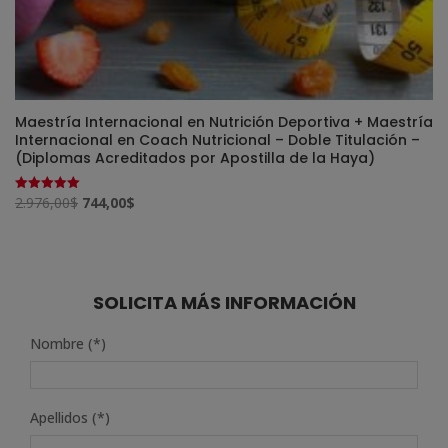
Maestría Internacional en Nutrición Deportiva + Maestría
Internacional en Coach Nutricional – Doble Titulación –
(Diplomas Acreditados por Apostilla de la Haya)
El
El
2.976,00
$
744,00
$
Valorado
con
precio
precio
5.00
de 5
original
actual
era:
es:
2.976,00$.
744,00$.
SOLICITA MÁS INFORMACIÓN
Nombre (*)
Apellidos (*)