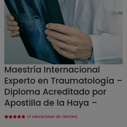
Maestría Internacional
Experto en Traumatología –
Diploma Acreditado por
Apostilla de la Haya –
(
4
valoraciones de clientes)
Valorado
4
con
5.00
de