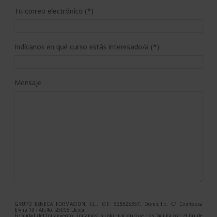
Tu correo electrónico (*)
Indícanos en qué curso estás interesado/a (*)
Mensaje
GRUPO ESNECA FORMACIÓN, S.L., CIF: B25825357, Domicilio: C/ Comtessa
Elvira 13 - Altillo, 25008 Lleida.
Finalidad del Tratamiento: Tratamos la información que nos facilita con el fin de