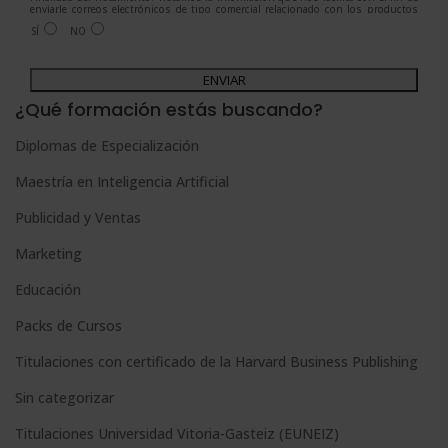
enviarle correos electrónicos de tipo comercial relacionado con los productos
ofrecidos y otros tipo de productos que fueran de su interés.
SÍ
NO
Legitimación del tratamiento: Consentimiento del interesado.
Derechos: Puede ejercitar sus derechos identificándose suficientemente,
dirigiéndose a la dirección admin@grupoesneca.com.
A
Para más información consulte nuestra Política de Privacidad.
Desea recibir información comercial (vía telefónica y/o email):
l
¿Qué formación estás buscando?
t
Diplomas de Especialización
e
Maestría en Inteligencia Artificial
r
n
Publicidad y Ventas
a
Marketing
t
Educación
i
Packs de Cursos
v
e
Titulaciones con certificado de la Harvard Business Publishing
:
Sin categorizar
Titulaciones Universidad Vitoria-Gasteiz (EUNEIZ)