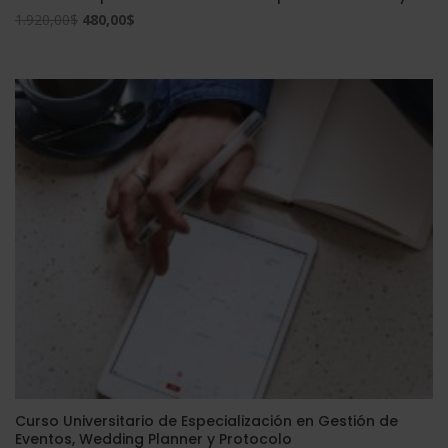
El
El
1.920,00
$
480,00
$
precio
precio
original
actual
era:
es:
1.920,00$.
480,00$.
Curso Universitario de Especialización en Gestión de
Eventos, Wedding Planner y Protocolo