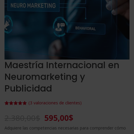
Maestría Internacional en
Neuromarketing y
Publicidad
(
3
valoraciones de clientes)
Valorado
3
con
5.00
de
El
El
2.380,00
$
595,00
$
5 en base
a
precio
precio
valoracione
Adquiere las competencias necesarias para comprender cómo
s de