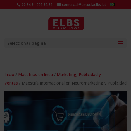
00 34 91 005 92 36
comercial@escuelaelbs.lat
Seleccionar página
Inicio
/
Maestrías en línea
/
Marketing, Publicidad y
Ventas
/ Maestría Internacional en Neuromarketing y Publicidad