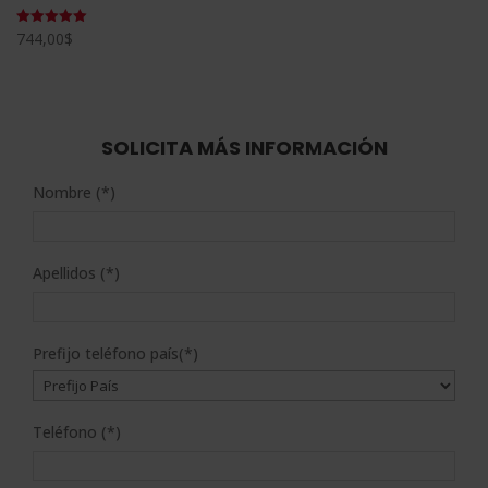
744,00
$
Valorado
con
5.00
de 5
SOLICITA MÁS INFORMACIÓN
Nombre (*)
Apellidos (*)
Prefijo teléfono país(*)
Teléfono (*)