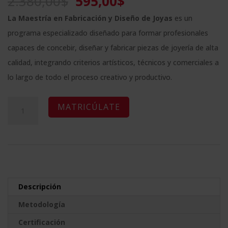
El
El
2.380,00
$
595,00
$
precio
precio
La Maestría en Fabricación y Diseño de Joyas
es un
original
actual
programa especializado diseñado para formar profesionales
era:
es:
capaces de concebir, diseñar y fabricar piezas de joyería de alta
2.380,00$.
595,00$.
calidad, integrando criterios artísticos, técnicos y comerciales a
lo largo de todo el proceso creativo y productivo.
Maestría
A
MATRICÚLATE
Internacional
l
en
t
Fabricación
e
y
r
Diseño
n
Descripción
de
a
Metodología
Joyas
t
-
Certificación
i