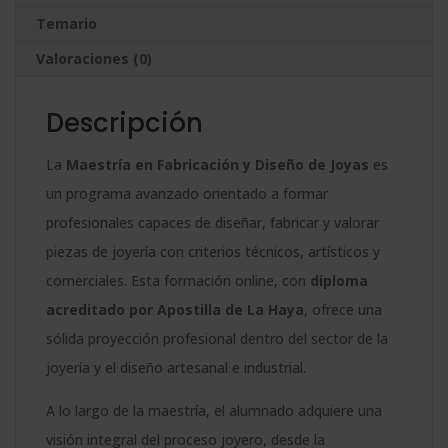
Diploma
v
Temario
Acreditado
e
Valoraciones (0)
por
:
Apostilla
Descripción
de
la
La
Maestría
en Fabricación y Diseño de Joyas
es
Haya
un programa avanzado orientado a formar
-
profesionales capaces de diseñar, fabricar y valorar
cantidad
piezas de joyería con criterios técnicos, artísticos y
comerciales. Esta formación online, con
diploma
acreditado por Apostilla de La Haya
, ofrece una
sólida proyección profesional dentro del sector de la
joyería y el diseño artesanal e industrial.
A lo largo de la maestría, el alumnado adquiere una
visión integral del proceso joyero, desde la