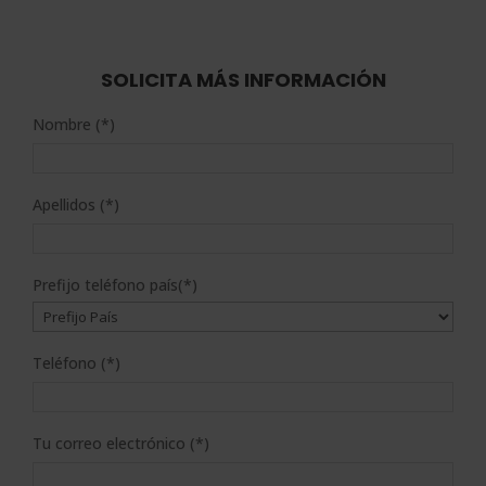
de 5
original
actual
era:
es:
2.976,00$.
744,00$.
SOLICITA MÁS INFORMACIÓN
Nombre (*)
Apellidos (*)
Prefijo teléfono país(*)
Teléfono (*)
Tu correo electrónico (*)