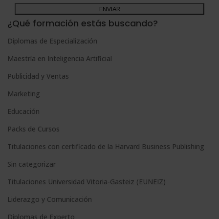
A
Para más información consulte nuestra Política de Privacidad.
Desea recibir información comercial (vía telefónica y/o email):
l
¿Qué formación estás buscando?
t
Diplomas de Especialización
e
Maestría en Inteligencia Artificial
r
n
Publicidad y Ventas
a
Marketing
t
Educación
i
Packs de Cursos
v
e
Titulaciones con certificado de la Harvard Business Publishing
:
Sin categorizar
Titulaciones Universidad Vitoria-Gasteiz (EUNEIZ)
Liderazgo y Comunicación
Diplomas de Experto