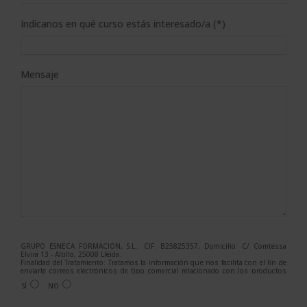
Indícanos en qué curso estás interesado/a (*)
Mensaje
GRUPO ESNECA FORMACIÓN, S.L., CIF: B25825357, Domicilio: C/ Comtessa
Elvira 13 - Altillo, 25008 Lleida.
Finalidad del Tratamiento: Tratamos la información que nos facilita con el fin de
enviarle correos electrónicos de tipo comercial relacionado con los productos
ofrecidos y otros tipo de productos que fueran de su interés.
SÍ
NO
Legitimación del tratamiento: Consentimiento del interesado.
Derechos: Puede ejercitar sus derechos identificándose suficientemente,
dirigiéndose a la dirección admin@grupoesneca.com.