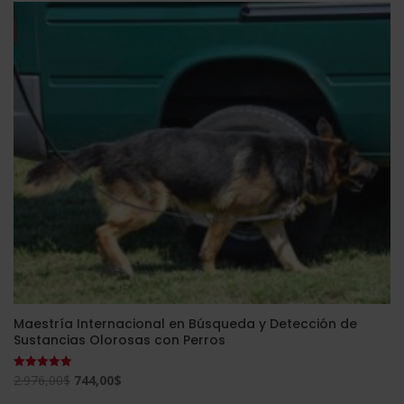
era:
es:
2.976,00$.
744,00$.
Maestría Internacional en Búsqueda y Detección de
Sustancias Olorosas con Perros
El
El
2.976,00
$
744,00
$
Valorado
con
precio
precio
5.00