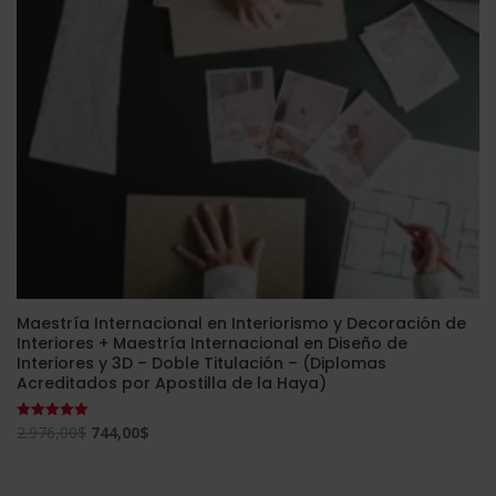
Maestría Internacional en Interiorismo y Decoración de
Interiores + Maestría Internacional en Diseño de
Interiores y 3D – Doble Titulación – (Diplomas
Acreditados por Apostilla de la Haya)
El
El
2.976,00
$
744,00
$
Valorado
con
precio
precio
5.00
de 5
original
actual