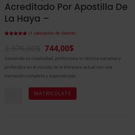
Acreditado Por Apostilla De
La Haya –
(
1
valoración de cliente)
Valorado
1
con
5.00
de
El
El
2.976,00
$
744,00
$
5 en base
a
valoración
precio
precio
de un
Desarrolla tu creatividad, perfecciona tu técnica narrativa y
cliente
original
actual
profundiza en el estudio de la literatura actual con una
era:
es:
formación completa y especializada.
2.976,00$.
744,00$.
Maestría
A
MATRICÚLATE
Internacional
l
en
t
Escritura
e
y
r