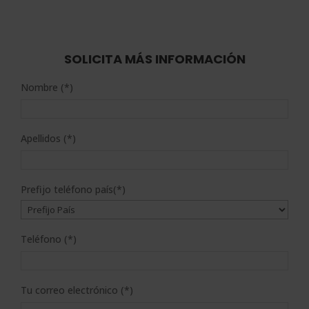
precio
precio
5.00
de 5
original
actual
era:
es:
2.400,00$.
600,00$.
SOLICITA MÁS INFORMACIÓN
Nombre (*)
Apellidos (*)
Prefijo teléfono país(*)
Teléfono (*)
Tu correo electrónico (*)