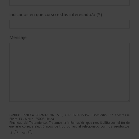
Indícanos en qué curso estás interesado/a (*)
Mensaje
GRUPO ESNECA FORMACIÓN, S.L., CIF: B25825357, Domicilio: C/ Comtessa
Elvira 13 - Altillo, 25008 Lleida.
Finalidad del Tratamiento: Tratamos la información que nos facilita con el fin de
enviarle correos electrónicos de tipo comercial relacionado con los productos
ofrecidos y otros tipo de productos que fueran de su interés.
SÍ
NO
Legitimación del tratamiento: Consentimiento del interesado.
Derechos: Puede ejercitar sus derechos identificándose suficientemente,