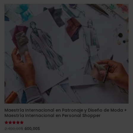
era:
es:
2.380,00$.
595,00$.
Maestría Internacional en Patronaje y Diseño de Moda +
Maestría Internacional en Personal Shopper
El
El
2.400,00
$
600,00
$
Valorado
con