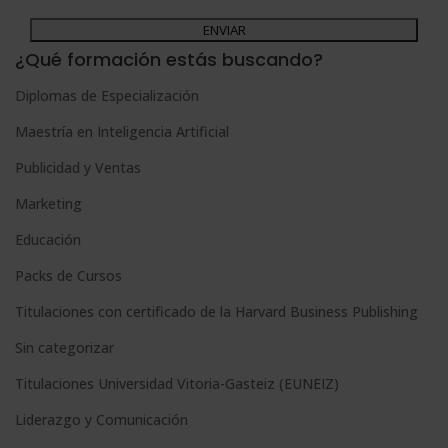
dirigiéndose a la dirección admin@grupoesneca.com.
A
Para más información consulte nuestra Política de Privacidad.
Desea recibir información comercial (vía telefónica y/o email):
l
¿Qué formación estás buscando?
t
Diplomas de Especialización
e
Maestría en Inteligencia Artificial
r
n
Publicidad y Ventas
a
Marketing
t
Educación
i
Packs de Cursos
v
e
Titulaciones con certificado de la Harvard Business Publishing
:
Sin categorizar
Titulaciones Universidad Vitoria-Gasteiz (EUNEIZ)
Liderazgo y Comunicación