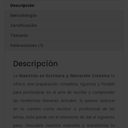
Narración
n
Descripción
Creativa
a
Metodología
+
t
Maestría
Certificación
i
Internacional
v
Temario
en
e
Valoraciones (1)
Literatura
:
Contemporánea
Descripción
–
Diploma
La
Maestría en Escritura y Narración Creativa
te
Acreditado
ofrece una preparación completa, rigurosa y flexible
Por
para profundizar en el arte de escribir y comprender
Apostilla
las tendencias literarias actuales. Si quieres avanzar
De
en tu camino como escritor o profesional de las
La
letras, este puede ser el momento de dar el siguiente
Haya
paso. Descubre nuestra maestría y transforma tu