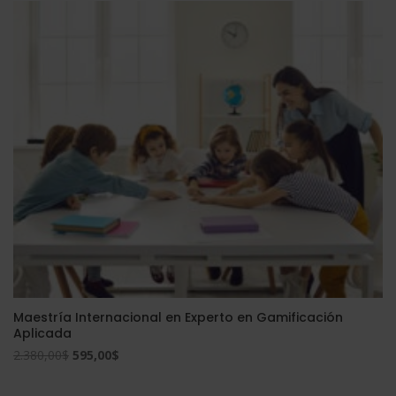
era:
es:
2.976,00$.
744,00$.
Maestría Internacional en Experto en Gamificación
Aplicada
El
El
2.380,00
$
595,00
$
precio
precio
original
actual