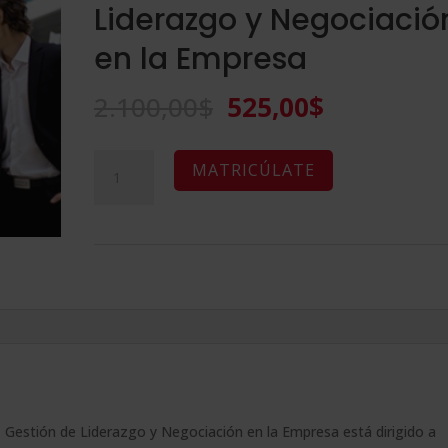
Liderazgo y Negociació
en la Empresa
El
El
2.100,00
$
525,00
$
precio
precio
original
actual
Maestría
A
MATRICÚLATE
era:
es:
Internacional
l
2.100,00$.
525,00$.
en
t
Team
e
Building,
r
Gestión
n
de
a
Liderazgo
t
y
i
Negociación
v
, Gestión de Liderazgo y Negociación en la Empresa está dirigido a