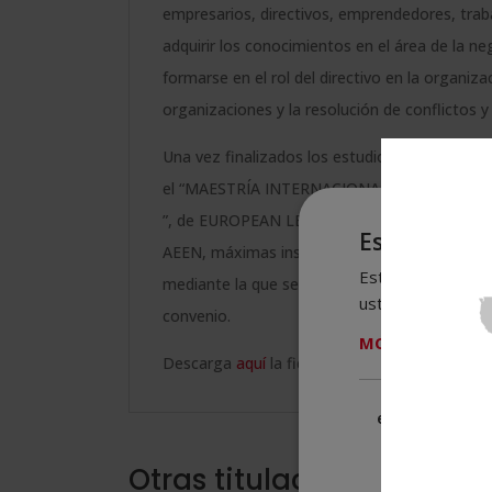
empresarios, directivos, emprendedores, trab
adquirir los conocimientos en el área de la 
formarse en el rol del directivo en la organiza
organizaciones y la resolución de conflictos y
Una vez finalizados los estudios y superadas l
el “MAESTRÍA INTERNACIONAL EN TEAM BU
”, de EUROPEAN LEADERSHIP BARCELONA SPAIN
Este sitio w
AEEN, máximas instituciones españolas en form
Este sitio web usa
mediante la que se reconoce y garantiza la au
usted acepta toda
convenio.
MOSTRAR TODO
Descarga
aquí
la ficha formativa.
Cookies
estrictament
necesarias
Otras titulaciones