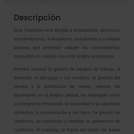
t
Selección
i
Descripción
de
v
Personal
e
Esta Titulación está dirigida a empresarios, directivos,
2.0
:
emprendedores, trabajadores, estudiantes y cualquier
(Con
persona que pretenda adquirir los conocimientos
Doble
necesarios en relación con este ámbito profesional.
Certificado
Permite conocer la gestión de equipos de trabajo, la
de
dirección, el liderazgo y sus modelos, la gestión del
"Team
tiempo y la distribución de tareas, además del
Management"
desempeño en el ámbito laboral, las habilidade como
y
la inteligencia emocional, la creatividad o la capacidad
"Evaluación
resolutiva, la comunicación y sus tipos, ña gestión de
del
conflictos, su resolución y también su prevención de
desempeño"
conflictos, el coaching, la figura del coach, las bases
de