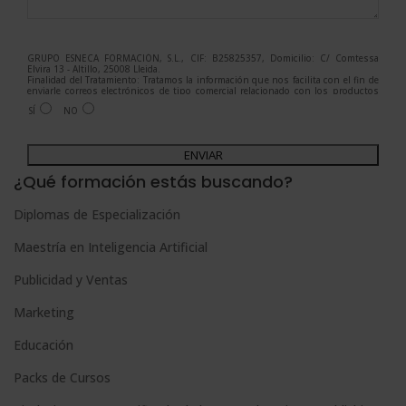
GRUPO ESNECA FORMACIÓN, S.L., CIF: B25825357, Domicilio: C/ Comtessa
Elvira 13 - Altillo, 25008 Lleida.
Finalidad del Tratamiento: Tratamos la información que nos facilita con el fin de
enviarle correos electrónicos de tipo comercial relacionado con los productos
ofrecidos y otros tipo de productos que fueran de su interés.
SÍ
NO
Legitimación del tratamiento: Consentimiento del interesado.
Derechos: Puede ejercitar sus derechos identificándose suficientemente,
dirigiéndose a la dirección admin@grupoesneca.com.
A
Para más información consulte nuestra Política de Privacidad.
Desea recibir información comercial (vía telefónica y/o email):
l
¿Qué formación estás buscando?
t
Diplomas de Especialización
e
Maestría en Inteligencia Artificial
r
n
Publicidad y Ventas
a
Marketing
t
Educación
i
Packs de Cursos
v