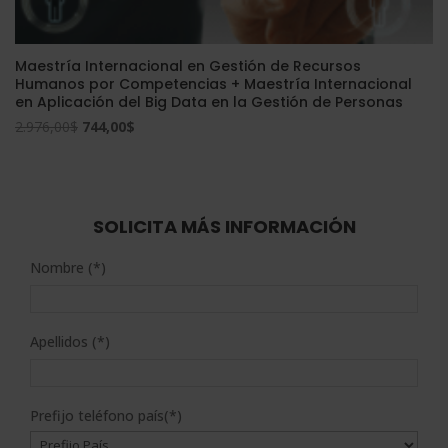
Maestría Internacional en Gestión de Recursos
Humanos por Competencias + Maestría Internacional
en Aplicación del Big Data en la Gestión de Personas
El
El
2.976,00
$
744,00
$
precio
precio
original
actual
era:
es:
2.976,00$.
744,00$.
SOLICITA MÁS INFORMACIÓN
Nombre (*)
Apellidos (*)
Prefijo teléfono país(*)