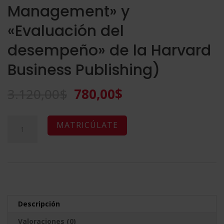
Management» y
«Evaluación del
desempeño» de la Harvard
Business Publishing)
El
El
3.120,00
$
780,00
$
precio
precio
original
actual
Maestría
A
MATRICÚLATE
era:
es:
Internacional
l
3.120,00$.
780,00$.
en
t
Recursos
e
Humanos
r
y
n
Descripción
Gestión
a
Valoraciones (0)
y